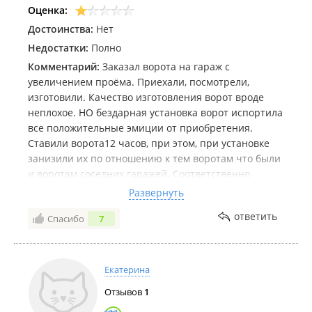
ребят, даже не тратьте время на разговоры с
Оценка:
Находкинскими барыгами, они *** в край!
Достоинства:
Нет
Недостатки:
Полно
Комментарий:
Заказал ворота на гараж с
увеличением проёма. Приехали, посмотрели,
изготовили. Качество изготовления ворот вроде
неплохое. НО бездарная установка ворот испортила
все положительные эмиции от приобретения.
Ставили ворота12 часов, при этом, при установке
занизили их по отношению к тем воротам что были
и воротам соседних гаражей. Соответственно
уклона от ворот никакого нет, а ворота полностью
Развернуть
не открываются, так как упераются в имеющиеся
ответить
Спасибо
7
уклоны смежных гаражей. При этом запас сверху
для того, чтобы ворота были установлены выше,
имеется. Кроме того даже осталась щель 3-5
сантиметров сверху рамы на протяжении всей
Екатерина
ширины ворот. При всем при этом, за 12 часов
Отзывов
1
работы, они даже не сумели выставить ворота по
уровню. В итоге одна воротина самопроизвольно