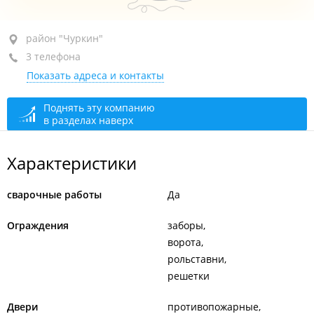
район "Чуркин", ул. Дубовая, 12В
район "Чуркин"
3 телефона
+7 (423) 275-72-68
Показать адреса и контакты
+7 914 705-72-68
+7 902 557-42-78
Поднять эту компанию
в разделах наверх
сегодня закрыто
Характеристики
сварочные работы
Да
Ограждения
заборы
ворота
рольставни
решетки
Двери
противопожарные