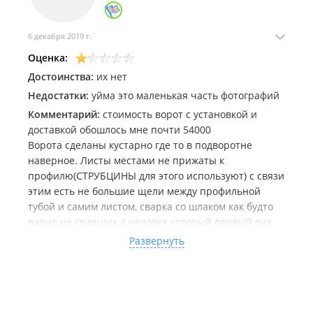
6 декабря 2019 г.
Оценка:
Достоинства:
их нет
Недостатки:
уйма это маленькая часть фотографий
Комментарий:
стоимость ворот с установкой и
доставкой обошлось мне почти 54000
Ворота сделаны кустарно где то в подворотне
наверное. Листы местами не прижаты к
профилю(СТРУБЦИНЫ для этого используют) с связи
этим есть не большие щели между профильной
тубой и самим листом, сварка со шлаком как будто
варил не сварщик а человек который первый раз
сварку взял в руки местами не проварено потом
Развернуть
просто залито краской,выпил калитки происходил
наверное где то в темноте или в попыхах так как
наверное инструмент один на всех а заказов много(
мне делали в порядке очереди примерно месяц)и