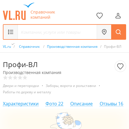
Справочник
компаний
VL.ru
/
Справочник
/
Производственная компания
/
Профи-ВЛ
Профи-ВЛ
Производственная компания
Двери и перегородки
•
Заборы, ворота и рольставни
•
Работы по дереву и металлу
Характеристики
Фото
22
Описание
Отзывы
16