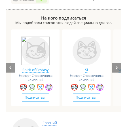
На кого подписаться
Мы подобрали список этих людей специально для вас.
Spirit of Ecstasy
Si
Анге
Эксперт Справочника
Эксперт Справочника
Экс
компаний
компаний
Подписаться
Подписаться
Евгений