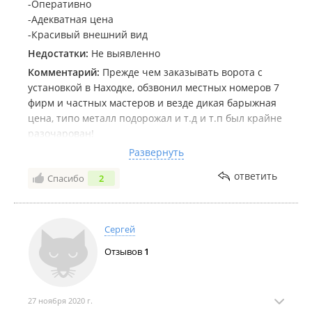
-Оперативно
-Адекватная цена
-Красивый внешний вид
Недостатки:
Не выявленно
Комментарий:
Прежде чем заказывать ворота с
установкой в Находке, обзвонил местных номеров 7
фирм и частных мастеров и везде дикая барыжная
цена, типо металл подорожал и т.д и т.п был крайне
разочарован!
Но потом нашёл это объявление и был приятно
Развернуть
удивлён, когда мне ответили, что ДАЖЕ С
ответить
Спасибо
2
ДОСТАВКОЙ ИЗ ВЛАДИВОСТОКА на 30 тыс
дешевле!!!
В итоге за неделю изготовили ворота и потом в
удобный для меня день приехали и установили за 3-
Сергей
4 часа!
Отзывов
1
Ворота имеют красивый эстетический вид, всё
ровненько по зазорам ОК, уровень при монтаже
соблюдали, грамотные мастера знают своё дело!
Кто хочет менять гаражные ворота СОВЕТУЮ этих
27 ноября 2020 г.