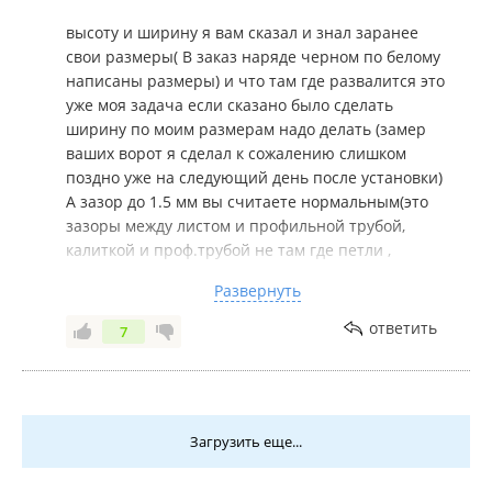
вашего проема развалится при выполняемом
высоту и ширину я вам сказал и знал заранее
Вами демонтаже и добавит к ширине, заранее
свои размеры( В заказ наряде черном по белому
знать невозможно, и вам, между прочим эту щель
написаны размеры) и что там где развалится это
мы закрыли, приварив пластины - Бесплатно!
уже моя задача если сказано было сделать
ширину по моим размерам надо делать (замер
ваших ворот я сделал к сожалению слишком
поздно уже на следующий день после установки)
А зазор до 1.5 мм вы считаете нормальным(это
зазоры между листом и профильной трубой,
калиткой и проф.трубой не там где петли ,
местами же прижато без зазоров все норм а
Развернуть
местами ваш зазор полутора миллилитровый) а
зазор позже я обязательно замерю щупами и
ответить
7
обязательно выложу
Шарнир я очень надеюсь не ваш может мне его
подкинули)) со старых ворот точно его нет так
как раньше их не использовали.Летом буду
Загрузить еще...
снимать и красить молотковой краской так что
вскрытие покажет...
У калитки не косяки а зазоры от не ровно