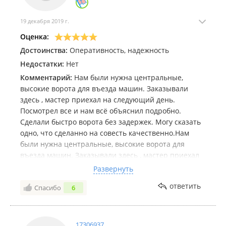
открывается, а вторая закрывается.
К сожалению на все это внимание при приёме
19 декабря 2019 г.
работы не обратил, так как было уже тёмное время
Оценка:
суток.
Достоинства:
Оперативность, надежность
КРАЙНЕ НЕ РЕКОМЕНДУЮ ДАННЫХ ДЕЯТЕЛЕЙ.
Недостатки:
Нет
Комментарий:
Нам были нужна центральные,
высокие ворота для въезда машин. Заказывали
здесь , мастер приехал на следующий день.
Посмотрел все и нам всё объяснил подробно.
Сделали быстро ворота без задержек. Могу сказать
одно, что сделанно на совесть качественно.Нам
были нужна центральные, высокие ворота для
въезда машин. Заказывали здесь , мастер приехал
на следующий день. Посмотрел все и нам всё
Развернуть
объяснил подробно. Сделали быстро ворота без
ответить
Спасибо
6
задержек. Могу сказать одно, что сделанно на
совесть качественно.
17306937