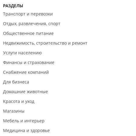
РАЗДЕЛЫ
обрезанной болгаркой (У.Ш.М) на углах
примерно по пол сантиметра а не на углах до
Транспорт и перевозки
трех миллиметров примерно теперь их ничем не
Отдых, развлечения, спорт
закрыть и от туда идет наледь,задувает так как
Общественное питание
гараж у меня отапливаемый ваша переделка
двери мне у нас с вырезом на сантиметр больше
Недвижимость, строительство и ремонт
что бы убрать все ваши косяки и демантожом
Услуги населению
всего вашего старого обходится мне в 20000 руб
так что ваши разьяснительные работы и ваш
Финансы и страхование
контроль качества проводите не на своих
Снабжение компаний
клиентах а где то на выставочных образцах
которые потом уж точно с такими косяками
Для бизнеса
пойдут на помойку ))
Домашние животные
Красота и уход
Магазины
Мебель и интерьер
Медицина и здоровье