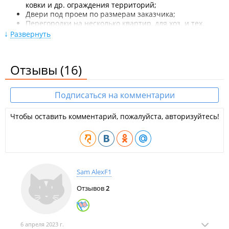
ковки и др. ограждения территорий;
Двери под проем по размерам заказчика;
Перегородки на несколько квартир, для хоз. и тех.
помещений;
Развернуть
Решетки на окна, балконные блоки. Выбор рисунков,
эскизов;
Лестницы, трапы, козырьки, навесы;
Отзывы
(16)
Услуги автономной электросварки: с выездом к
клиенту, оплата почасовая;
Сварочные работы: выезд на место, ремонт ворот,
Подписаться на комментарии
решеток, дверей и др. мет. конструкций;
Выезд мастера бесплатно в пределах города;
Скидочные системы постоянным заказчикам, на объем
Чтобы оставить комментарий, пожалуйста, авторизуйтесь!
работ, строительным организациям;
Договор, гарантия.
Sam AlexF1
Отзывов
2
6 апреля 2023 г.