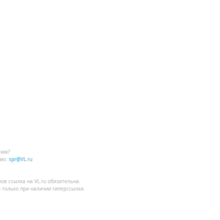
ния?
мо:
spr@VL.ru
лов
ссылка на VL.ru
обязательна.
 только при наличии гиперссылки.