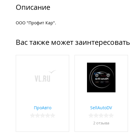
Описание
ООО "Профит Кар".
Вас также может заинтересовать
ПроАвто
SellAutoDV
2 отзывa