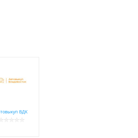
втовыкуп ВДК