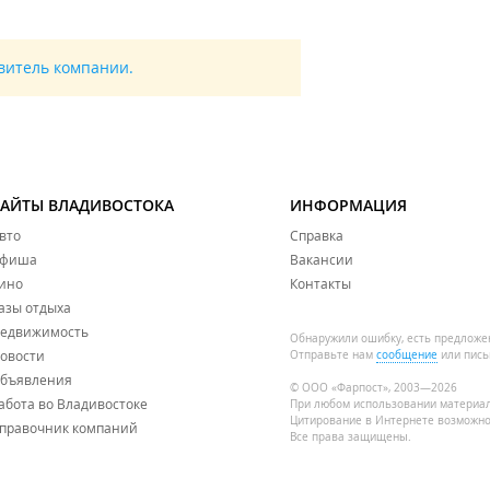
авитель компании.
САЙТЫ ВЛАДИВОСТОКА
ИНФОРМАЦИЯ
вто
Справка
фиша
Вакансии
ино
Контакты
азы отдыха
едвижимость
Обнаружили ошибку, есть предложе
овости
Отправьте нам
сообщение
или пись
бъявления
© ООО «Фарпост», 2003—2026
абота во Владивостоке
При любом использовании материа
Цитирование в Интернете возможно
правочник компаний
Все права защищены.