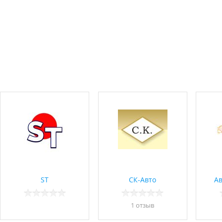
ST
СК-Авто
А
1 отзыв