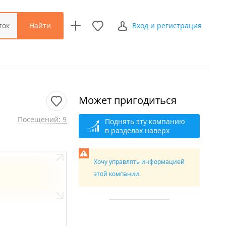
Найти
ток
Вход и регистрация
Может пригодиться
Посещений: 9
Поднять эту компанию
в разделах наверх
Хочу управлять информацией
этой компании.