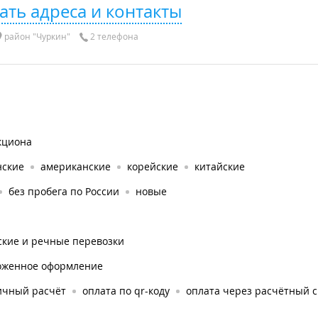
ать адреса и контакты
район "Чуркин"
2 телефона
кциона
нские
американские
корейские
китайские
без пробега по России
новые
ские и речные перевозки
оженное оформление
ичный расчёт
оплата по qr-коду
оплата через расчётный с