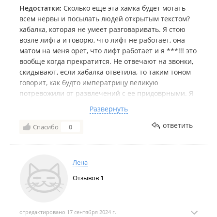
Недостатки:
Сколько еще эта хамка будет мотать
всем нервы и посылать людей открытым текстом?
хабалка, которая не умеет разговаривать. Я стою
возле лифта и говорю, что лифт не работает, она
матом на меня орет, что лифт работает и я ***!!! это
вообще когда прекратится. Не отвечают на звонки,
скидывают, если хабалка ответила, то таким тоном
говорит, как будто императрицу великую
потревожили от развлечений с ее придоврными. Я
написала во все инстации что бы ее выгнали с
Развернуть
позором, куда еще нужно написать? диспетчеры
хабалки, механики с руками и ***...., когда вас всех
ответить
Спасибо
0
разгонят к чертям??
Лена
Отзывов
1
отредактировано 17 сентября 2024 г.