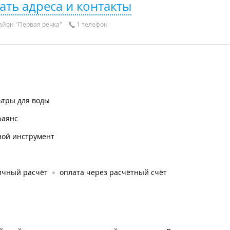
ать адреса и контакты
айон "Первая речка"
1 телефон
ьтры для воды
фаянс
ной инструмент
ичный расчёт
оплата через расчётный счёт