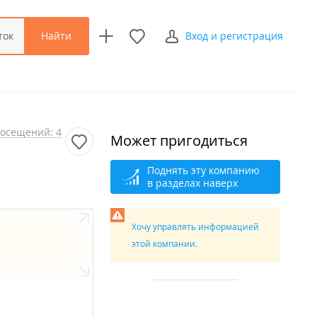
Найти
ток
Вход и регистрация
осещений: 4
Может пригодиться
Поднять эту компанию
в разделах наверх
Хочу управлять информацией
этой компании.