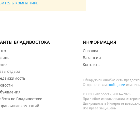
авитель компании.
САЙТЫ ВЛАДИВОСТОКА
ИНФОРМАЦИЯ
вто
Справка
фиша
Вакансии
ино
Контакты
азы отдыха
едвижимость
Обнаружили ошибку, есть предложе
овости
Отправьте нам
сообщение
или пись
бъявления
© ООО «Фарпост», 2003—2026
абота во Владивостоке
При любом использовании материа
Цитирование в Интернете возможно
правочник компаний
Все права защищены.