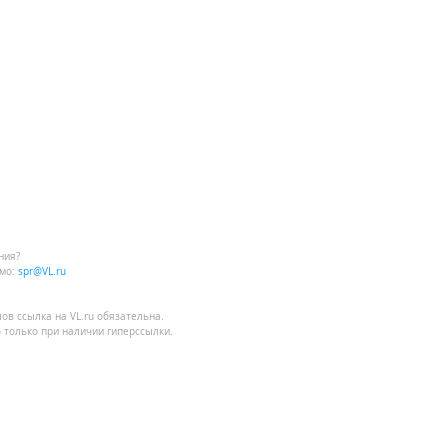
ния?
мо:
spr@VL.ru
лов
ссылка на VL.ru
обязательна.
 только при наличии гиперссылки.