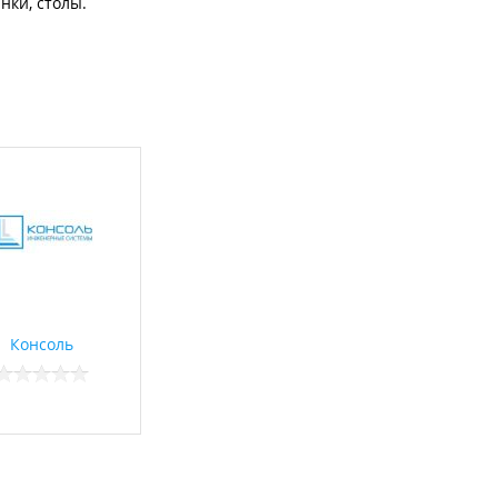
нки, столы.
Консоль