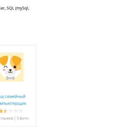
r, SQL (mySql,
аш семейный
омпьютерщик
отзывов
|
3 фото