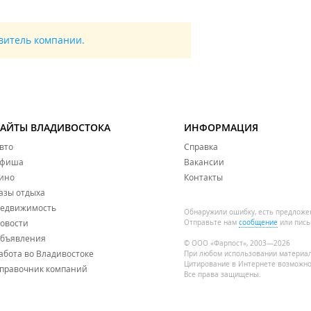
авитель компании.
САЙТЫ ВЛАДИВОСТОКА
ИНФОРМАЦИЯ
вто
Справка
фиша
Вакансии
ино
Контакты
азы отдыха
едвижимость
Обнаружили ошибку, есть предложе
овости
Отправьте нам
сообщение
или пись
бъявления
© ООО «Фарпост», 2003—2026
абота во Владивостоке
При любом использовании материа
Цитирование в Интернете возможно
правочник компаний
Все права защищены.