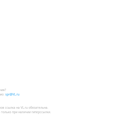
ния?
мо:
spr@VL.ru
лов
ссылка на VL.ru
обязательна.
 только при наличии гиперссылки.