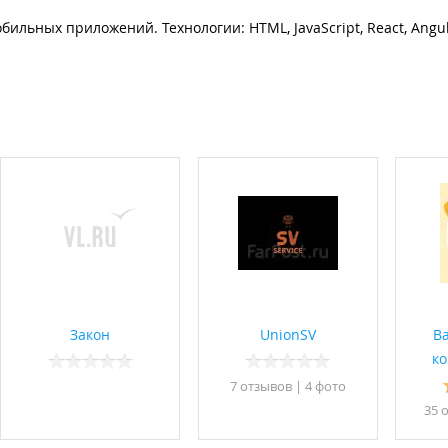
ильных приложений. Технологии: HTML, JavaScript, React, Angula
Закон
UnionSV
В
к
7 отзывов
|
4 фото
35 