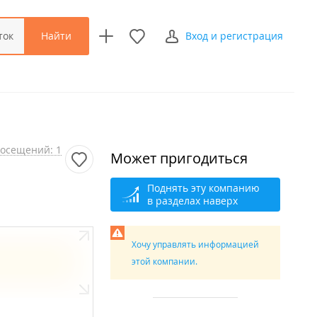
Найти
ток
Вход и регистрация
осещений: 1
Может пригодиться
Поднять эту компанию
в разделах наверх
Хочу управлять информацией
этой компании.