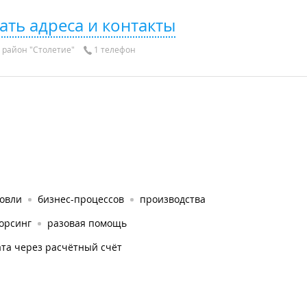
ать адреса и контакты
район "Столетие"
1 телефон
говли
бизнес-процессов
производства
орсинг
разовая помощь
та через расчётный счёт