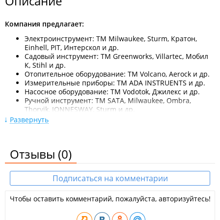
Описание
Компания предлагает:
Электроинструмент: ТМ Milwaukee, Sturm, Кратон,
Einhell, PIT, Интерскол и др.
Садовый инструмент: ТМ Greenworks, Villartec, Мобил
К, Stihl и др.
Отопительное оборудование: ТМ Volcano, Aerock и др.
Измерительные приборы: ТМ ADA INSTRUENTS и др.
Насосное оборудование: ТМ Vodotok, Джилекс и др.
Ручной инструмент: ТМ SATA, Milwaukee, Ombra,
Thorvik, JONNESWAY, Sturm и др.
Алмазная оснастка: ТМ Hilberg, TRIO-DIAMOND и др.
Развернуть
Оснастка и расходные материалы и тп.
Бонусная программа и акции.
Отзывы
(0)
Аутсорсинг снабжения строек "под ключ":
Компания подберёт поставщиков с лучшими ценами;
Компания контролирует сроки и качество;
Подписаться на комментарии
Компания оптимизирует логистику и склад;
Снижает затраты клиента на 20-40%;
Чтобы оставить комментарий, пожалуйста, авторизуйтесь!
Компания делится всеми скидками от собственной
базы поставщиков.