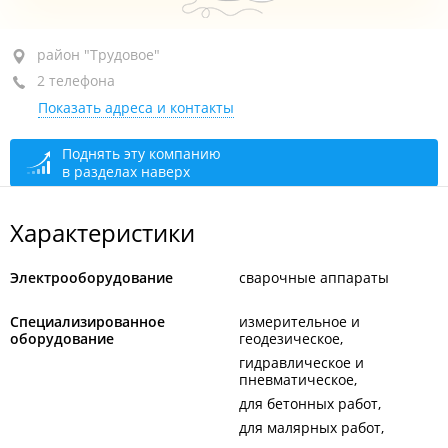
район "Трудовое", ул. Лермонтова, 19
район "Трудовое"
2 телефона
рядом с магазином "Пятерочка"
Показать адреса и контакты
+7 964 443-26-66
+7 964 447-26-66
Поднять эту компанию
в разделах наверх
открыто: 09:00–19:00
Характеристики
Электрооборудование
сварочные аппараты
Специализированное
измерительное и
оборудование
геодезическое
гидравлическое и
пневматическое
для бетонных работ
для малярных работ