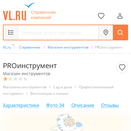
Справочник
компаний
VL.ru
/
Справочник
/
Магазин инструментов
/
PROинструмент
PROинструмент
Магазин инструментов
Магазины инструментов
•
Сад и дача
•
Профессиональный
инструмент
•
Вентиляция и климат
Характеристики
Фото
34
Описание
Отзывы