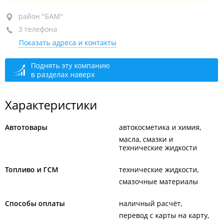
район "БАМ", ул. Днепровская, 29 стр. 11
район "БАМ"
3 телефона
+7 (423) 234-95-04
Показать адреса и контакты
+7 (423) 271-90-31
+7 (423) 271-90-32
Поднять эту компанию
в разделах наверх
закрыто, откроется в 09:00
Характеристики
Автотовары
автокосметика и химия
масла, смазки и
технические жидкости
Топливо и ГСМ
технические жидкости
смазочные материалы
Способы оплаты
наличный расчёт
перевод с карты на карту