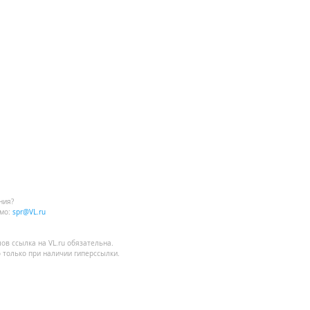
ния?
мо:
spr@VL.ru
лов
ссылка на VL.ru
обязательна.
 только при наличии гиперссылки.