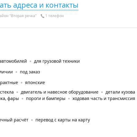
ать адреса и контакты
айон "Вторая речка"
1 телефон
 автомобилей
для грузовой техники
аличии
под заказ
трактные
японские
стекла
двигатель и навесное оборудование
детали кузова
ка, фары
пороги и бамперы
ходовая часть и трансмиссия
ичный расчёт
перевод с карты на карту