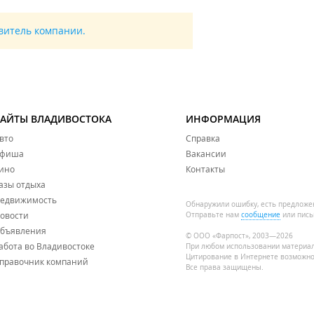
авитель компании.
САЙТЫ ВЛАДИВОСТОКА
ИНФОРМАЦИЯ
вто
Справка
фиша
Вакансии
ино
Контакты
азы отдыха
едвижимость
Обнаружили ошибку, есть предложе
овости
Отправьте нам
сообщение
или пись
бъявления
© ООО «Фарпост», 2003—2026
абота во Владивостоке
При любом использовании материа
Цитирование в Интернете возможно
правочник компаний
Все права защищены.