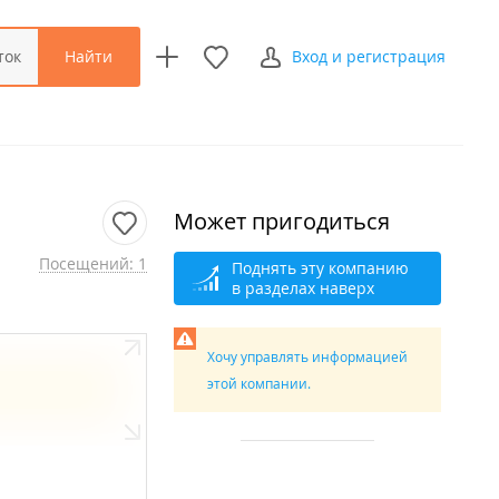
Найти
ток
Вход и регистрация
Может пригодиться
Посещений: 1
Поднять эту компанию
в разделах наверх
Хочу управлять информацией
этой компании.