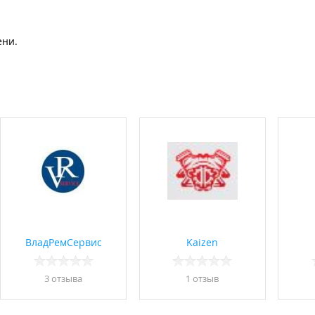
ени.
ВладРемСервис
Kaizen
3 отзывa
1 отзыв