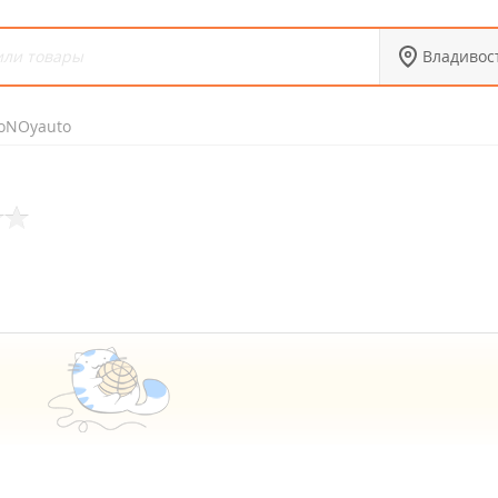
Владивос
oNOyauto