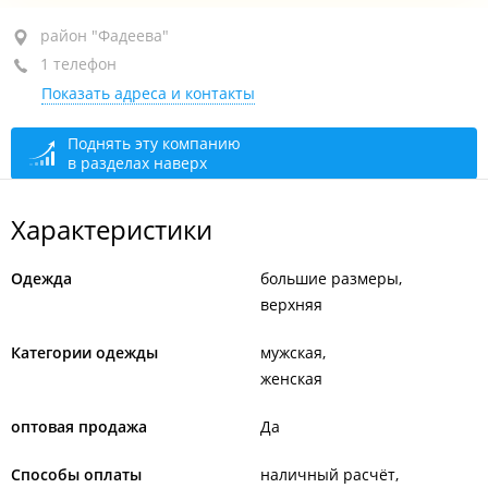
район "Фадеева", ул. Воропаева, 11
район "Фадеева"
1 телефон
3-й этаж, оф. 305
Показать адреса и контакты
+7 999 614-63-47
сегодня закрыто
Поднять эту компанию
в разделах наверх
Характеристики
Одежда
большие размеры
верхняя
Категории одежды
мужская
женская
оптовая продажа
Да
Способы оплаты
наличный расчёт