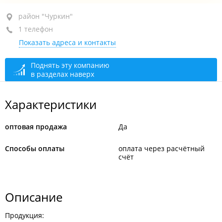
район "Чуркин", ул. Херсонская, 12
район "Чуркин"
1 телефон
оф. 4
Показать адреса и контакты
+7 964 431-30-03
сегодня закрыто
Поднять эту компанию
в разделах наверх
Характеристики
оптовая продажа
Да
Способы оплаты
оплата через расчётный
счёт
Описание
Продукция: