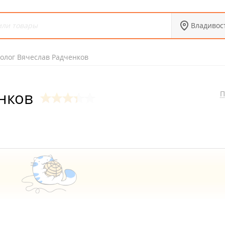
Владивос
олог Вячеслав Радченков
нков
П