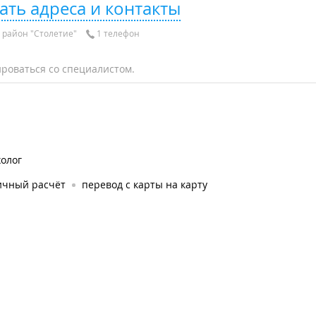
ать адреса и контакты
район "Столетие"
1 телефон
роваться со специалистом.
олог
ичный расчёт
перевод с карты на карту