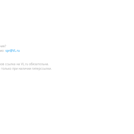
ния?
мо:
spr@VL.ru
лов
ссылка на VL.ru
обязательна.
 только при наличии гиперссылки.