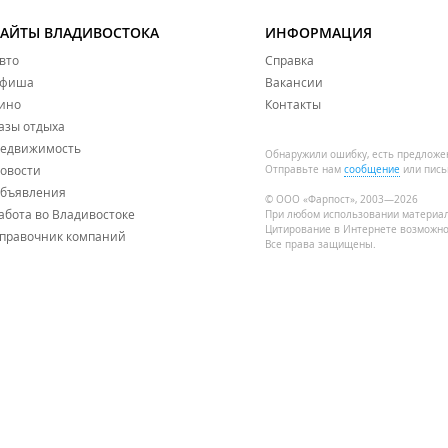
САЙТЫ ВЛАДИВОСТОКА
ИНФОРМАЦИЯ
вто
Справка
фиша
Вакансии
ино
Контакты
азы отдыха
едвижимость
Обнаружили ошибку, есть предложе
овости
Отправьте нам
сообщение
или пись
бъявления
© ООО «Фарпост», 2003—2026
абота во Владивостоке
При любом использовании материа
Цитирование в Интернете возможно
правочник компаний
Все права защищены.