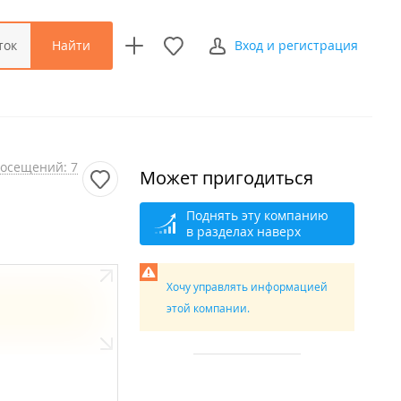
Найти
ток
Вход и регистрация
осещений: 7
Может пригодиться
Поднять эту компанию
в разделах наверх
Хочу управлять информацией
этой компании.