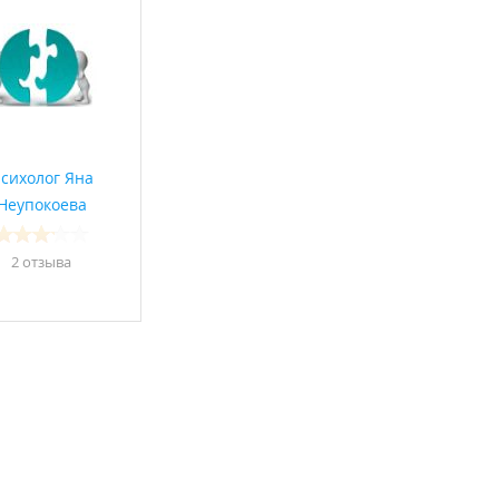
сихолог Яна
Неупокоева
2 отзывa