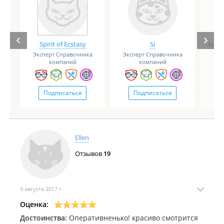
Spirit of Ecstasy
Si
Анге
Эксперт Справочника
Эксперт Справочника
Экс
компаний
компаний
Подписаться
Подписаться
Еllen
Отзывов
19
9 августа 2017 г.
Оценка:
Достоинства:
Оперативненько! красиво смотрится