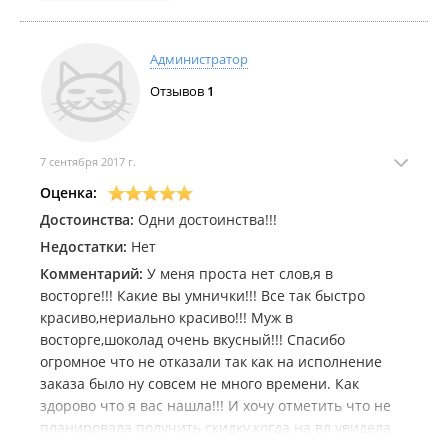
только потому, что на обертке фотографии - это
очень дорого. А цена 2000 рублей без учета скидки
вообще заоблачная. Не могу сказать, что не
Администратор
рекомендую, но в качестве подарка рассматривала
Отзывов
1
бы как красивую картинку, а не как шоколадную
продукцию.
7 сентября 2017 г.
Оценка:
Достоинства:
Одни достоинства!!!
Недостатки:
Нет
Комментарий:
У меня проста нет слов,я в
восторге!!! Какие вы умнички!!! Все так быстро
красиво,нериально красиво!!! Муж в
восторге,шоколад очень вкусный!!! Спасибо
огромное что не отказали так как на исполнение
заказа было ну совсем не много времени. Как
здорово что я вас нашла!!! И хочу отметить что не
планировала получить скидку,когда на вл увидела