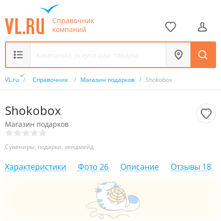
Справочник
компаний
VL.ru
/
Справочник
/
Магазин подарков
/
Shokobox
Shokobox
Магазин подарков
Сувениры, подарки, хендмейд
Характеристики
Фото
26
Описание
Отзывы
18