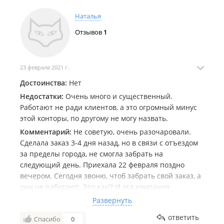
Наталья
Отзывов
1
23 февраля 2021 г.
Достоинства:
Нет
Недостатки:
Очень много и существенный.
Работают не ради клиентов, а это огромный минус
этой конторы, по другому не могу назвать.
Комментарий:
Не советую, очень разочаровали.
Сделала заказ 3-4 дня назад, но в связи с отъездом
за пределы города, не смогла забрать на
следующий день. Приехала 22 февраля поздно
вечером. Сегодня звоню, чтоб забрать свой заказ, а
они не работают. Это как!? И эта компания
занимается продажей подарков к праздникам.
Развернуть
Ребята с таким подходом, заработаете плохую
ответить
Спасибо
0
репутацию. Объяснила ситуацию, даже здесь не