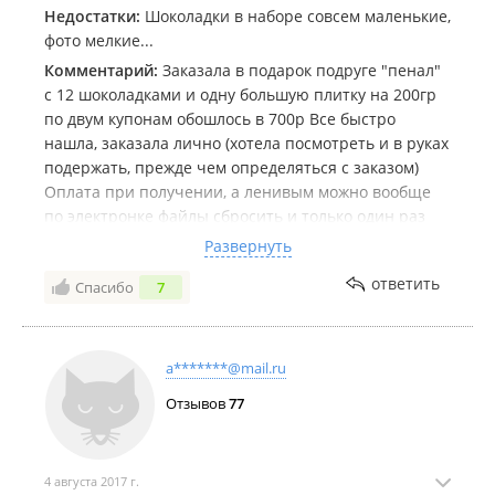
Недостатки:
Шоколадки в наборе совсем маленькие,
фото мелкие...
Комментарий:
Заказала в подарок подруге "пенал"
с 12 шоколадками и одну большую плитку на 200гр
по двум купонам обошлось в 700р Все быстро
нашла, заказала лично (хотела посмотреть и в руках
подержать, прежде чем определяться с заказом)
Оплата при получении, а ленивым можно вообще
по электронке файлы сбросить и только один раз
приезжать... Фото замечательно смотрятся и в
Развернуть
целом подарок красивый получился - надеюсь все
ответить
Спасибо
7
понравится и по вкусу :-) рекомендую (но без купона
дорого!)
a*******@mail.ru
Отзывов
77
4 августа 2017 г.