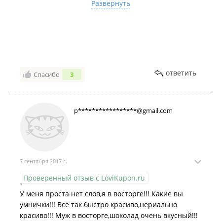
что есть купоны это приятно удивило и
Развернуть
порадовала!!! Но скажу откровенно что за такой
сервис и оказание услуг не жалко и полную
стоимость заплатить!!! Успехов вам,вы проста
МОЛОДЦЫ!!!! До новых встреч:)
ответить
ответить
Спасибо
3
p*****************@gmail.com
7 сентября 2017 г.
Проверенный отзыв с LoviKupon.ru
У меня проста нет слов,я в восторге!!! Какие вы
умнички!!! Все так быстро красиво,нериально
красиво!!! Муж в восторге,шоколад очень вкусный!!!