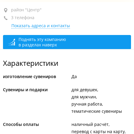
район "Центр", ул. Дальзаводская, 4
район "Центр"
3 телефона
3-й этаж, оф. 519
Показать адреса и контакты
+7 (423) 205-44-60
+7 (423) 261-65-11
Поднять эту компанию
в разделах наверх
+7 924 730-70-69
опт/сотрудничество
По предварительной записи
открыто: 10:00–18:00
Характеристики
изготовление сувениров
Да
Сувениры и подарки
для девушек
для мужчин
ручная работа
тематические сувениры
Способы оплаты
наличный расчёт
перевод с карты на карту