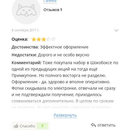
Галина
Отзывов
1
8 сентября 2017 г.
Оценка:
Достоинства:
Эффектное оформление
Недостатки:
Дорого и не особо вкусно
Комментарий:
Тоже покупала набор в Шокобоксе по
одной из предыдущих акций на тогда ещё
Примкупоне. Но полного восторга не разделю.
Оформление - да, здорово и вполне оперативно.
Фотки скидывала по электронке, отвечали не сразу
и не подтверждали получение, приходилось
созваниваться дополнительно. В целом по срокам
не подвели. Но вот качество шоколада оставляет
желать лучшего, уж извините. И платить 1000
Развернуть
рублей со скидкой за набор Классика со
ответить
Спасибо
7
штампованным шоколадом весом 150 граммов,