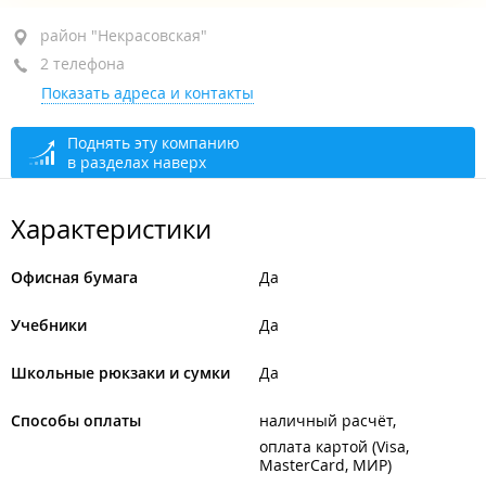
район "Некрасовская", пр-т Красного Знамени, 59
район "Некрасовская"
2 телефона
1-й этаж
Показать адреса и контакты
+7 (423) 271-52-58
+7 914 791-52-58
Поднять эту компанию
в разделах наверх
открыто: 10:00–19:00
Характеристики
Офисная бумага
Да
Учебники
Да
Школьные рюкзаки и сумки
Да
Способы оплаты
наличный расчёт
оплата картой (Visa,
MasterCard, МИР)