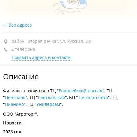
Все адреса
район "Вторая речка", ул. Русская, 65Г
2 телефона
Показать адреса и контакты
Описание
Филиалы находятся в ТЦ "
Европейский пассаж
", ТЦ
"
Централь
", ТЦ "
Светланский
", БЦ "
Точка отсчета
", ТЦ
"
Пианино
", ТЦ "
Универсам
".
ООО "Агроторг".
Новости:
2026 год