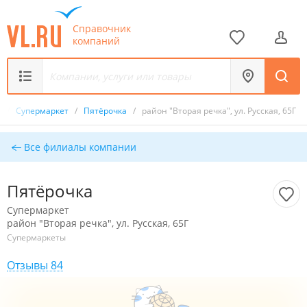
Справочник
компаний
к
/
Супермаркет
/
Пятёрочка
/
район "Вторая речка", ул. Русская, 65Г
Все филиалы компании
Пятёрочка
Супермаркет
район "Вторая речка", ул. Русская, 65Г
Супермаркеты
Отзывы 84