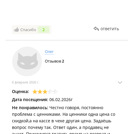
Я конечно понимаю, что вам, как покупателям это
всё не приятно. Хочется и овощей свежих купить и
ценники соответствующие что бы были, и чисто, и
т.д. Я сама такой же покупаль, как и вы.
ответить
Спасибо
2
P. S . Люди, оставайтесь людьми. Желаю всех благ.
Олег
Отзывов
2
6 февраля 2026 г.
Оценка:
Дата посещения:
06.02.2026г
Не понравилось:
Честно говоря, постоянно
проблема с ценниками. На ценники одна цена со
скидкой,а на кассе в чеке другая цена. Задаёшь
вопрос почему так. Ответ один, а продавец не
знает. Приходится тратить время на возврат и