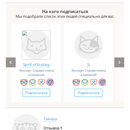
На кого подписаться
Мы подобрали список этих людей специально для вас.
Spirit of Ecstasy
Si
Анге
Эксперт Справочника
Эксперт Справочника
Экс
компаний
компаний
Подписаться
Подписаться
Тамара
Отзывов
1