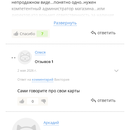
непродажном виде...понятно одно..нужен
компетентный администратор магазина...или
директор,кто возьмет ответственность за наличие
товара и порядок..такую пятерочку я видела
Развернуть
впервые....кассиры это вообще отдельная
ответить
Спасибо
7
история...никогда не спросят ни про карту ни про
бонусы..
Олеся
Отзывов
1
2 мая 2026 г.
Ответ на
комментарий
Виктория
Сами говорите про свои карты
ответить
0
Аркадий