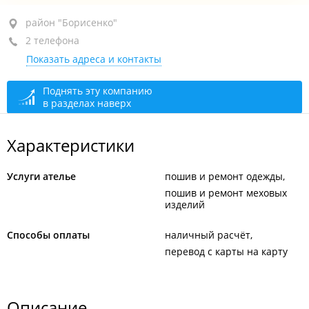
район "Борисенко", ул. Новожилова, 35
район "Борисенко"
2 телефона
+7 902 483-41-67
Показать адреса и контакты
+7 (423) 269-41-67
По предварительной записи
сегодня закрыто
Поднять эту компанию
в разделах наверх
Характеристики
Услуги ателье
пошив и ремонт одежды
пошив и ремонт меховых
изделий
Способы оплаты
наличный расчёт
перевод с карты на карту
Описание