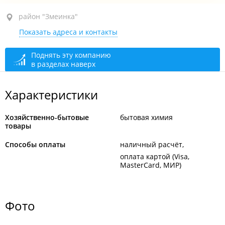
район "Змеинка", ул. Приморская, 10 стр. 3
район "Змеинка"
Показать адреса и контакты
открыто: 09:30–20:00
Поднять эту компанию
в разделах наверх
Характеристики
Хозяйственно-бытовые
бытовая химия
товары
Способы оплаты
наличный расчёт
оплата картой (Visa,
MasterCard, МИР)
Фото