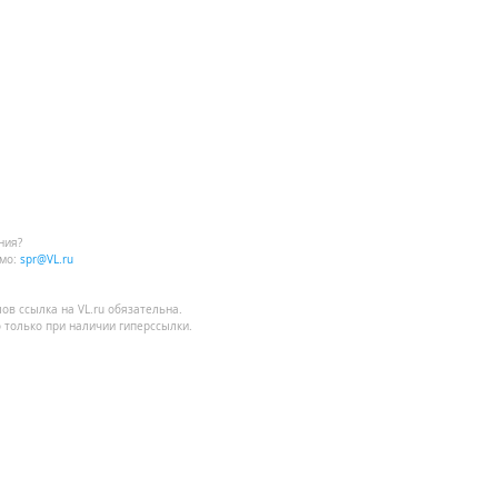
ния?
мо:
spr@VL.ru
лов
ссылка на VL.ru
обязательна.
 только при наличии гиперссылки.