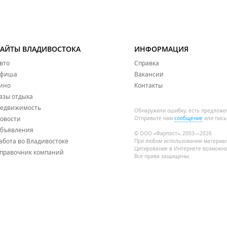
САЙТЫ ВЛАДИВОСТОКА
ИНФОРМАЦИЯ
вто
Справка
фиша
Вакансии
ино
Контакты
азы отдыха
едвижимость
Обнаружили ошибку, есть предложе
овости
Отправьте нам
сообщение
или пись
бъявления
© ООО «Фарпост», 2003—2026
абота во Владивостоке
При любом использовании материа
Цитирование в Интернете возможно
правочник компаний
Все права защищены.