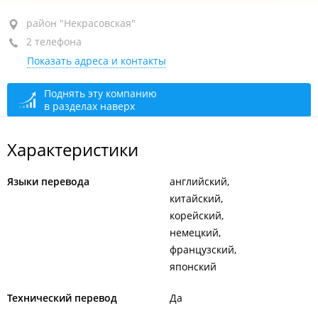
район "Некрасовская", ул. Гоголя, 30
район "Некрасовская"
2 телефона
оф. 308
Показать адреса и контакты
+7 (423) 265-89-02
+7 (423) 265-89-05
Поднять эту компанию
в разделах наверх
закрыто, откроется в 10:00
Характеристики
Языки перевода
английский
китайский
корейский
немецкий
французский
японский
Технический перевод
Да