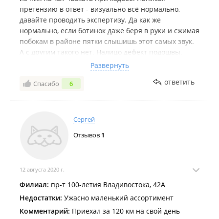
претензию в ответ - визуально всё нормально,
давайте проводить экспертизу. Да как же
нормально, если ботинок даже беря в руки и сжимая
побокам в районе пятки слышишь этот самых звук.
А с другим такого нет. Налицо дефект подошвы.
Никому не рекомендую. С 90х подобного не
Развернуть
встречал. Обычно все продавцы ответственны и не
ответить
Спасибо
6
доводят дело до суда. Думают о своей репутации и
экономят своё и чужое время.
Сергей
Отзывов
1
12 августа 2020 г.
Филиал:
пр-т 100-летия Владивостока, 42А
Недостатки:
Ужасно маленький ассортимент
Комментарий:
Приехал за 120 км на свой день