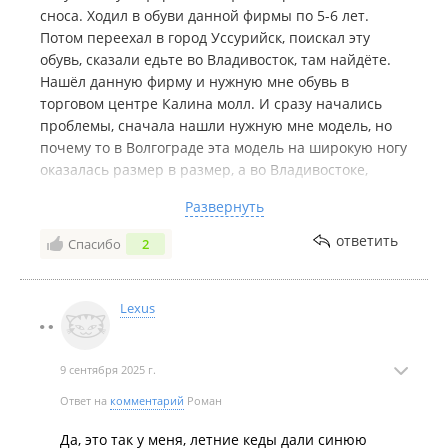
сноса. Ходил в обуви данной фирмы по 5-6 лет.
Потом переехал в город Уссурийск, поискал эту
обувь, сказали едьте во Владивосток, там найдёте.
Нашёл данную фирму и нужную мне обувь в
торговом центре Калина молл. И сразу начались
проблемы, сначала нашли нужную мне модель, но
почему то в Волгограде эта модель на широкую ногу
оказалась размер в размер, а во Владивостоке,
якобы эта же модель, но надо брать на размер
Развернуть
больше. Потом выяснилось, что пластиковая карта
клиента которую мне дали в Волгограде и
ответить
Спасибо
2
действующая по всей России, во Владивостоке
оказалась не действительной и мне дали какую-то
блёклую и не понятную другую карту. В общем
Lexus
через 2 месяца обувь скукожилась, и потеряла
форму, чищу постоянно, просушиваю и ухаживаю,
ношу аккуратно. На второй год стёрлись стельки и
9 сентября 2025 г.
оба туфля порвались в одних и тех же местах.
Ответ на
комментарий
Роман
Складывается ощущение, что в Волгограде был
настоящий Ральф Рингер, во Владивостоке просто
Да, это так у меня, летние кеды дали синюю