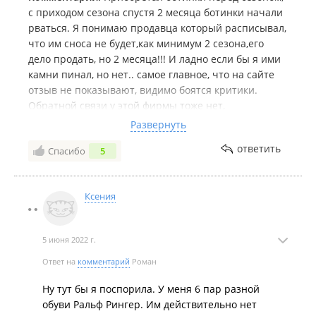
с приходом сезона спустя 2 месяца ботинки начали
рваться. Я понимаю продавца который расписывал,
что им сноса не будет,как минимум 2 сезона,его
дело продать, но 2 месяца!!! И ладно если бы я ими
камни пинал, но нет.. самое главное, что на сайте
отзыв не показывают, видимо боятся критики.
Обратной связи у этой фирмы тоже нет,
претензионный отдел спросил лишь где была
Развернуть
приобретена обувь, на этом все, тишина. В общем
ответить
Спасибо
5
итог такой если Вы готовы выложить 8000 за обувь
которая отходит 2 месяца,пожалуйста берите. Я
крайне не рекомендую данного производителя и
Ксения
больше к ним не ногой.
5 июня 2022 г.
Ответ на
комментарий
Роман
Ну тут бы я поспорила. У меня 6 пар разной
обуви Ральф Рингер. Им действительно нет