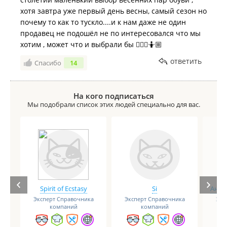
хотя завтра уже первый день весны, самый сезон но
почему то как то тускло....и к нам даже не один
продавец не подошёл не по интересовался что мы
хотим , может что и выбрали бы 🤷🏽‍♀️🤷🏼
ответить
Спасибо
14
На кого подписаться
Мы подобрали список этих людей специально для вас.
Spirit of Ecstasy
Si
Анге
Эксперт Справочника
Эксперт Справочника
Экс
компаний
компаний