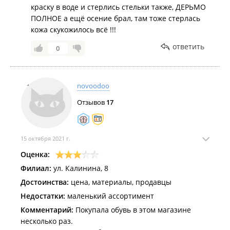
дешёвая подделка из Китая. Жалко денег и
краску в воде и стерлись стельки также, ДЕРЬМО
времени. Продавцы впаривают откровенную ***
ПОЛНОЕ а ещё осение брал, там тоже стерлась
кожа скукожилось всё !!!
ответить
0
novoodoo
Отзывов
17
15 октября 2021 г.
Оценка:
Филиал:
ул. Калинина, 8
Достоинства:
цена, материалы, продавцы
Недостатки:
маленький ассортимент
Комментарий:
Покупала обувь в этом магазине
несколько раз.