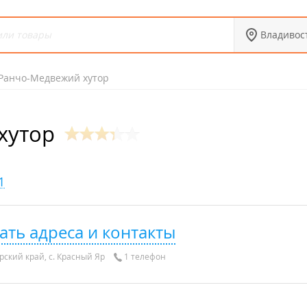
Владивос
Ранчо-Медвежий хутор
хутор
1
ать адреса и контакты
ский край, с. Красный Яр
1 телефон