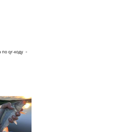
 по qr-коду