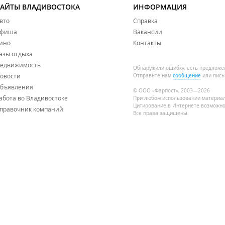
САЙТЫ ВЛАДИВОСТОКА
ИНФОРМАЦИЯ
вто
Справка
фиша
Вакансии
ино
Контакты
азы отдыха
едвижимость
Обнаружили ошибку, есть предложе
овости
Отправьте нам
сообщение
или пись
бъявления
© ООО «Фарпост», 2003—2026
абота во Владивостоке
При любом использовании материа
Цитирование в Интернете возможно
правочник компаний
Все права защищены.