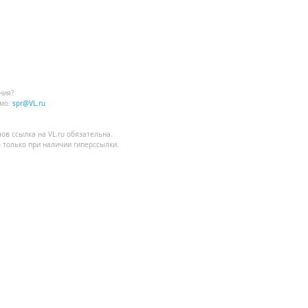
ния?
мо:
spr@VL.ru
лов
ссылка на VL.ru
обязательна.
 только при наличии гиперссылки.