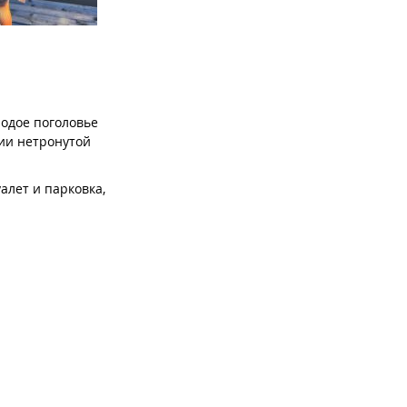
лодое поголовье
нии нетронутой
алет и парковка,