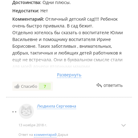
Достоинства:
Одни плюсы.
Недостатки:
Нет
Комментарий:
Отличный детский сад!!!! Ребенок
очень быстро привыкла. В сад бежит.
Отдельно хотелось бы сказать о воспитателе Юлии
Васильевне и помощнику воспитателя Ирине
Борисовне. Таких заботливых , внимательных,
добрых, тактичных и любящих детей работников я
ещё не встречала. Они в буквальном смысле стали
для моей дочери вторными мамами.
Еда всегда вкусная, дети едят с удовольствием.
Развернуть
Персонал садика вместе с директором
ответить
Спасибо
7
систематически проводят разного рода праздники
и утренники с подарками и угощениями.
Каждую неделю деток осматривает медработник.
Людмила Сергеевна
Есть группа выходного дня.
В общем, нисколько не пожалела, что отдала
ребенка именно в садик Растем-ка!
13 ноября 2018 г.
Ответ на
комментарий
Дарья