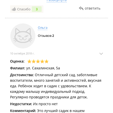
со всеми детками. В общем, самое главное в садике
Праздники веселые устраивают, дочь в восторге,
- не обои, комнаты, игрушки и т д, самое главное -
ответить
Спасибо
3
все время дома что то поет и танцует ) кормят
воспитатель. А наша Юлия Васильевна -
очень вкусно, а какие пироги и булочки на полдник
Воспитатель с большой буквы, таких очень очень
😋😋😋 по любому вопросу можно спокойно
мало!
договорится с Людмилой Сергеевной (директор),
Ольга
войдет в положение и найдет решение !
Отзывов
2
Рекомендую всем на нашем районе и на
карбышева, скоро туда пойдут наши знакомые 👌
10 октября 2018 г.
Оценка:
Филиал:
ул. Сахалинская, 5а
Достоинства:
Отличный детский сад, заботливые
воспитатели, много занятий и активностей, вкусная
еда. Ребёнок ходит в садик с удовольствием. К
каждому малышу индивидуальный подход.
Регулярно проводятся праздники для деток.
Недостатки:
Их просто нет
Комментарий:
Это лучший садик в нашем