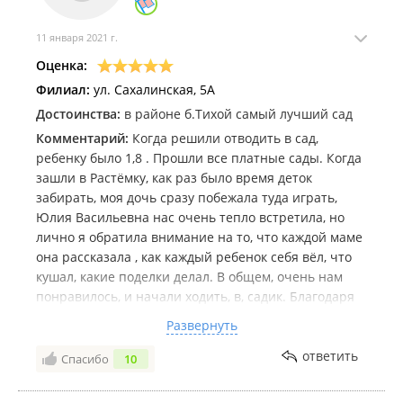
11 января 2021 г.
Оценка:
Филиал:
ул. Сахалинская, 5А
Достоинства:
в районе б.Тихой самый лучший сад
Комментарий:
Когда решили отводить в сад,
ребенку было 1,8 . Прошли все платные сады. Когда
зашли в Растёмку, как раз было время деток
забирать, моя дочь сразу побежала туда играть,
Юлия Васильевна нас очень тепло встретила, но
лично я обратила внимание на то, что каждой маме
она рассказала , как каждый ребенок себя вёл, что
кушал, какие поделки делал. В общем, очень нам
понравилось, и начали ходить, в, садик. Благодаря
Юлии Васильевне, адаптация у нас прошла очень
Развернуть
быстро. Через месяц моя дочь уже отчетливо
разговаривала, пела дома песни и рассказывала
ответить
Спасибо
10
стишки. На горшок до садика ходила через раз, но
когда пошли в сад, про подгузники забыли. Поделки