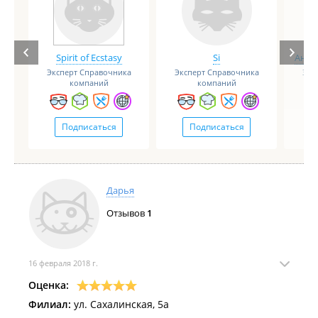
Spirit of Ecstasy
Si
Анге
Эксперт Справочника
Эксперт Справочника
Экс
компаний
компаний
Подписаться
Подписаться
Дарья
Отзывов
1
16 февраля 2018 г.
Оценка:
Филиал:
ул. Сахалинская, 5а