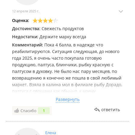
12 апреля 2025 г.
Оценка:
Достоинства:
Свежесть продуктов
Недостатки:
Держите марку всегда
Комментарий:
Пока 4 балла, в надежде что
реабилитируются. Ситуация следующая, до нового
года 2025, я очень часто покупала готовую
продукцию, палтуса, блинчики, рыбку красную с
палтусом в духовку. Не было нас пару месяцев, по
возвращению я конечно же пошла в свой любимый
маркет. Взяла в калина мол в филиале рыбу Дорадо,
палтуса с овощами как обычно, к моему
расстройству лук используемый в этой рыбе был
Развернуть
поганый, жесткий скажем так, что просто делает
ответить
Спасибо
1
невыносим есть эти блюда и одно и второе.
Подумала что наверно попалось так. Но буквально
несколько дней уже в другой точке на Седанке, я
взяла рыбку красную с овощами, блинчики и
Елена