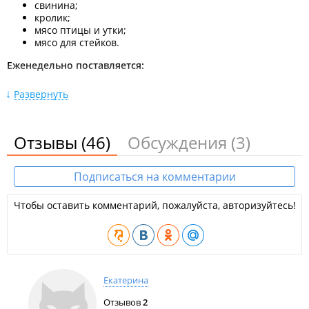
свинина;
кролик;
мясо птицы и утки;
мясо для стейков.
Еженедельно поставляется:
свежая зелень;
Развернуть
овощи;
ягоды;
пряные травы;
листовые салаты.
Отзывы
(46)
Обсуждения
(3)
В бакалейном отделе присутствуют:
Подписаться на комментарии
итальянская паста;
оливки;
оливковое масло;
Чтобы оставить комментарий, пожалуйста, авторизуйтесь!
сиропы;
соусы;
бальзамический уксус;
капсульный кофе;
зерновой кофе.
Екатерина
Заказ товаров:
Отзывов
2