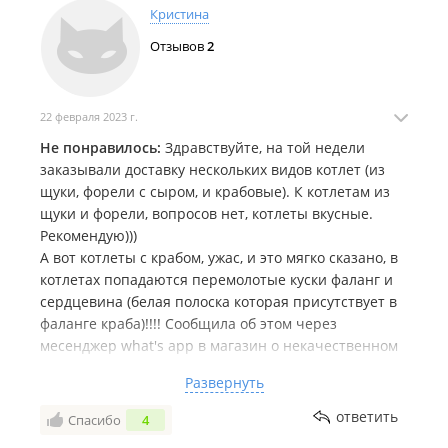
Кристина
Отзывов
2
22 февраля 2023 г.
Не понравилось:
Здравствуйте, на той недели
заказывали доставку нескольких видов котлет (из
щуки, форели с сыром, и крабовые). К котлетам из
щуки и форели, вопросов нет, котлеты вкусные.
Рекомендую)))
А вот котлеты с крабом, ужас, и это мягко сказано, в
котлетах попадаются перемолотые куски фаланг и
сердцевина (белая полоска которая присутствует в
фаланге краба)!!!! Сообщила об этом через
месенджер what's app в магазин о некачественном
товаре, обратную связь которую получила от
Развернуть
магазина... никакая ... "информацию передадим
руководству"! Очень жаль, что магазин который
ответить
Спасибо
4
себя ранее зарекомендовал с положительной