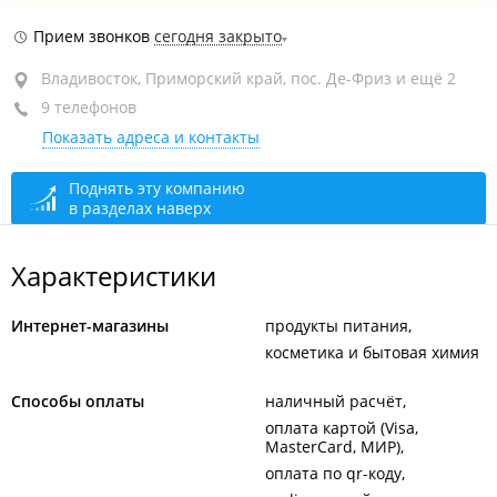
район "Первая речка", пр-т Острякова, 13
Прием звонков
сегодня закрыто
(Магазин
и пункт выдачи)
Владивосток, Приморский край, пос. Де-Фриз и ещё 2
ТЦ "Первореченский", 1-й этаж, бут. 29
9 телефонов
+7 904 623-86-40
Мясной отдел
Показать адреса и контакты
сегодня закрыто
Поднять эту компанию
в разделах наверх
Характеристики
Интернет-магазины
продукты питания
косметика и бытовая химия
Способы оплаты
наличный расчёт
оплата картой (Visa,
MasterCard, МИР)
оплата по qr-коду