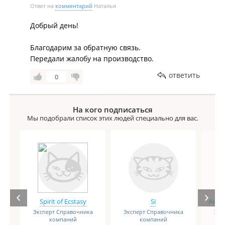
Ответ на
комментарий
Наталья
Добрый день!
Благодарим за обратную связь.
Передали жалобу на производство.
ответить
0
На кого подписаться
Мы подобрали список этих людей специально для вас.
Spirit of Ecstasy
Si
Анге
Эксперт Справочника
Эксперт Справочника
Экс
компаний
компаний