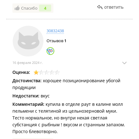
, хранения. Конечно фото не приложила , суп
вынесла на мусорку . Очень жаль и осадочек прям
ответить
Спасибо
4
остался.
30832438
Отзывов
1
16 февраля 2024 г.
Оценка:
Достоинства:
хорошее позиционирование убогой
продукции
Недостатки:
вкус
Комментарий:
купила в отделе раут в калине молл
пельмени с телятиной из цельнозерновой муки.
Тесто нормальное, но внутри некая светлая
субстанция с рыбным ! вкусом и странным запахом.
Просто блевотворно.