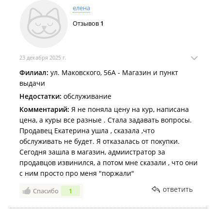
спросите у него доставил ??? Конечно нет.
дом возможна только на сайте. Оплата по qr-коду,
елена
картой, наличными, на сайте.
Отзывов
1
В г. Уссурийск
- бесплатная доставка на дом при заказе от
3000 руб. по средам. Оплата по qr-коду, наличными, на
сайте.
23 декабря 2025 г.
Филиал:
ул. Маковского, 56А - Магазин и пункт
В г. Арсеньев, г. Кавалерово, г. Дальнегорск -
бесплатная
выдачи
доставка на дом при заказе от 3000 рублей по четвергам.
Недостатки:
обслуживание
Оплата по qr-коду и наличными, на сайте.
Комментарий:
Я не поняла цену на кур, написана
В г. Лучегорск, г. Лесозаводск, г. Дальнереченск
бесплатная
цена, а куры все разные . Стала задавать вопросы.
доставка на дом при заказе от 3000 рублей в понедельник и
Продавец Екатерина ушла , сказала ,что
вторник. Оплата по qr-коду и наличными, на сайте.
обслуживать не будет. Я отказалась от покупки.
Сегодня зашла в магазин, адмиистратор за
В г. Спасск-Дальний, г. Черниговка -
бесплатная доставка на
продавцов извинился, а потом мне сказали , что они
дом при заказе от 3000 рублей по понедельникам. Оплата по
с ним просто про меня "поржали"
Qr-коду и наличными.
ответить
Спасибо
1
Подробности по доставке уточнять у оператора.
Оплата производится только в объеме фактически принятых