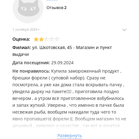
жульен. Я люблю готовить, не подумайте, но очень
Отзывов
2
иногда удобно на быструю руку с моим загруженном
графиком, просто поставить в духовку и вкусно
быстро поужинать. Но снова и в этот раз в рыбе это
ужасный жесткий лук. Я уж не знаю что с луком,
1 октября 2024 г.
либо партия не очень, либо как-то не так стали его
Оценка:
обрабатывать, но похож просто на солому. Примите
Филиал:
ул. Шкотовская, 45 - Магазин и пункт
меры.
выдачи
Дата посещения:
29.09.2024
Продукция здесь вся действительно свежая.
Большой ассортимент и постоянно пополняется.
Не понравилось:
Купила замороженный продукт ,
брюшки форели ( суповой набор). Сразу не
посмотрела, а уже как дома стала вскрывать пачку ,
увидела дырку на пакете🤷‍♀️ , приготовила поздно
вечером , а утром всё приготовленное взбубнилось
и запах жуткий. Уверена , что именно в пачке была
несвежая рыба, вообщем накидали туда чего то
явно пропавшего( форели ((. Вообщем магазин то не
дешовый , заявляет о качестве , так вот и хочется
чтоб смотрели что продают и за качеством фасовки
Развернуть