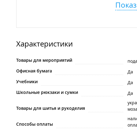
Показ
Характеристики
Товары для мероприятий
под
Офисная бумага
Да
Учебники
Да
Школьные рюкзаки и сумки
Да
укр
Товары для шитья и рукоделия
моз
нал
Способы оплаты
опла