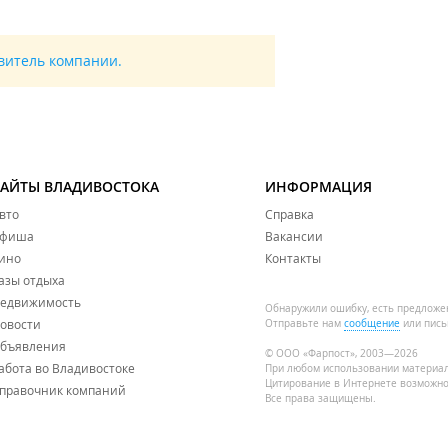
авитель компании.
САЙТЫ ВЛАДИВОСТОКА
ИНФОРМАЦИЯ
вто
Справка
фиша
Вакансии
ино
Контакты
азы отдыха
едвижимость
Обнаружили ошибку, есть предложе
овости
Отправьте нам
сообщение
или пись
бъявления
© ООО «Фарпост», 2003—2026
абота во Владивостоке
При любом использовании материа
Цитирование в Интернете возможно
правочник компаний
Все права защищены.