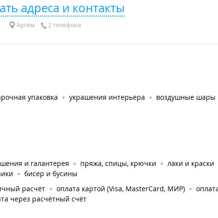
ать адреса и контакты
Артём
2 телефона
арочная упаковка
украшения интерьера
воздушные шары
ашения и галантерея
пряжа, спицы, крючки
лаки и краски
аики
бисер и бусины
ичный расчёт
оплата картой (Visa, MasterCard, МИР)
оплата
та через расчётный счёт