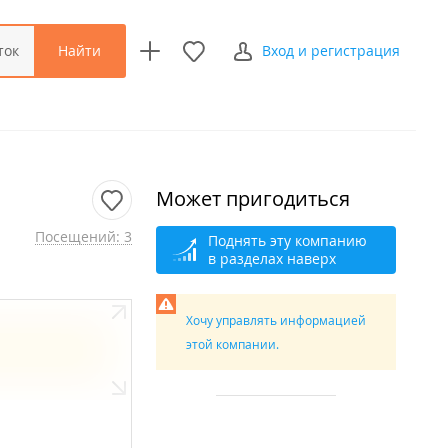
Найти
ток
Вход и регистрация
Может пригодиться
Посещений: 3
Поднять эту компанию
в разделах наверх
Хочу управлять информацией
этой компании.