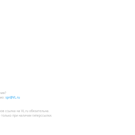
ния?
мо:
spr@VL.ru
лов
ссылка на VL.ru
обязательна.
 только при наличии гиперссылки.