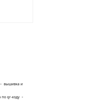
вышивка и
 по qr-коду