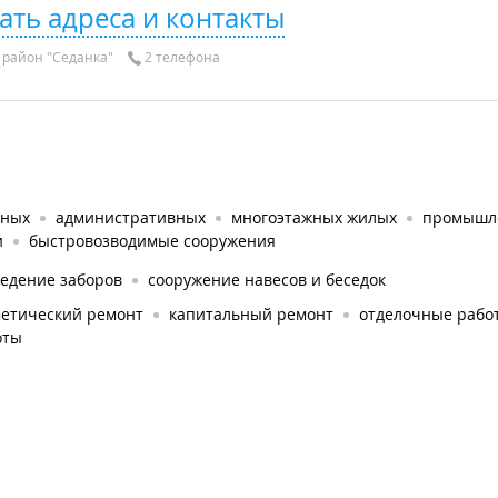
ать адреса и контакты
район "Седанка"
2 телефона
тных
административных
многоэтажных жилых
промышл
и
быстровозводимые сооружения
ведение заборов
сооружение навесов и беседок
метический ремонт
капитальный ремонт
отделочные рабо
оты