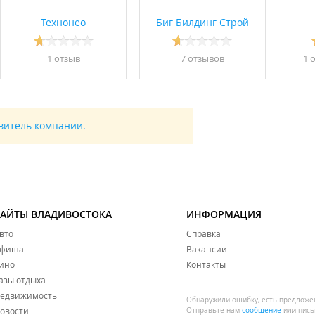
Технонео
Биг Билдинг Строй
1 отзыв
7 отзывов
1 
авитель компании.
САЙТЫ ВЛАДИВОСТОКА
ИНФОРМАЦИЯ
вто
Справка
фиша
Вакансии
ино
Контакты
азы отдыха
едвижимость
Обнаружили ошибку, есть предложе
овости
Отправьте нам
сообщение
или пись