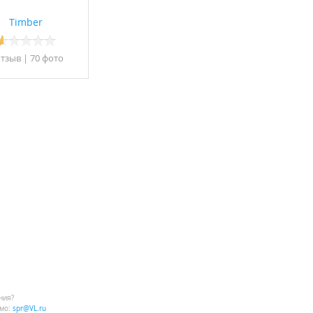
Timber
отзыв
|
70 фото
ния?
мо:
spr@VL.ru