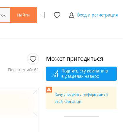
Найти
ток
Вход и регистрация
Может пригодиться
Посещений: 61
Поднять эту компанию
в разделах наверх
Хочу управлять информацией
этой компании.