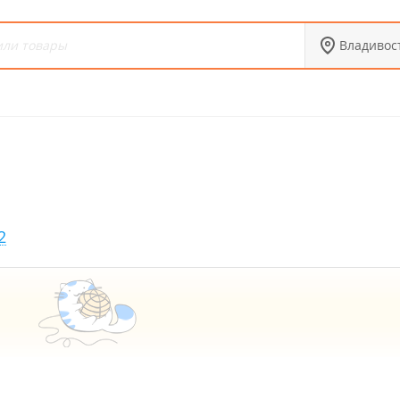
Владивос
2