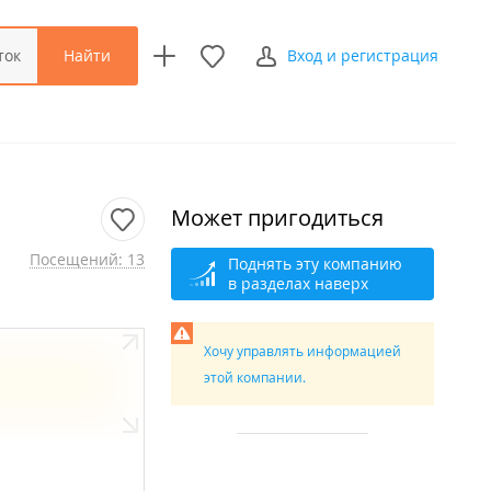
Найти
ток
Вход и регистрация
Может пригодиться
Посещений: 13
Поднять эту компанию
в разделах наверх
Хочу управлять информацией
этой компании.