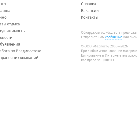
вто
Справка
фиша
Вакансии
ино
Контакты
азы отдыха
едвижимость
Обнаружили ошибку, есть предложе
овости
Отправьте нам
сообщение
или пись
бъявления
© ООО «Фарпост», 2003—2026
абота во Владивостоке
При любом использовании материа
Цитирование в Интернете возможно
правочник компаний
Все права защищены.