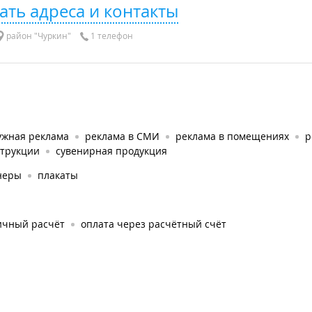
ать адреса и контакты
район "Чуркин"
1 телефон
ужная реклама
реклама в СМИ
реклама в помещениях
р
струкции
сувенирная продукция
неры
плакаты
ичный расчёт
оплата через расчётный счёт