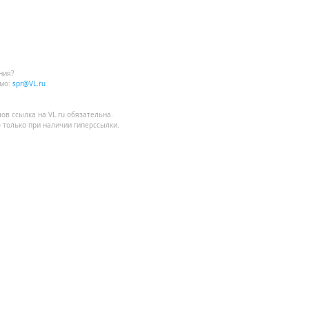
ния?
мо:
spr@VL.ru
лов
ссылка на VL.ru
обязательна.
 только при наличии гиперссылки.