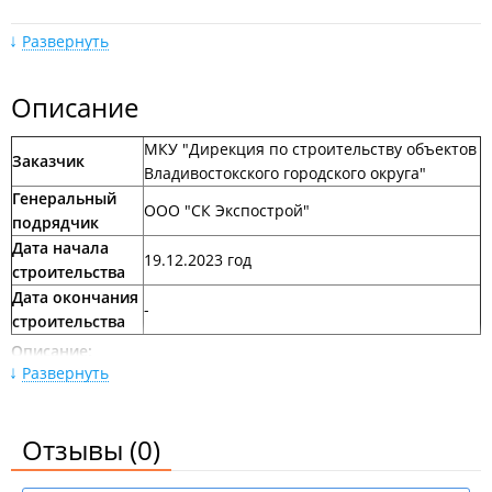
Развернуть
Описание
МКУ "Дирекция по строительству объектов
Февраль 2024
Заказчик
Владивостокского городского округа"
Генеральный
ООО "СК Экспострой"
подрядчик
Дата начала
19.12.2023 год
строительства
Дата окончания
-
строительства
Май 2022
Описание:
Развернуть
Детский сад будет рассчитан на 130 мест. Здесь появится
шесть групп для детей разного возраста, в том числе группа
временного пребывания. Там также разместят пищеблок,
Отзывы
(0)
музыкальный и спортивный залы.
Новости: