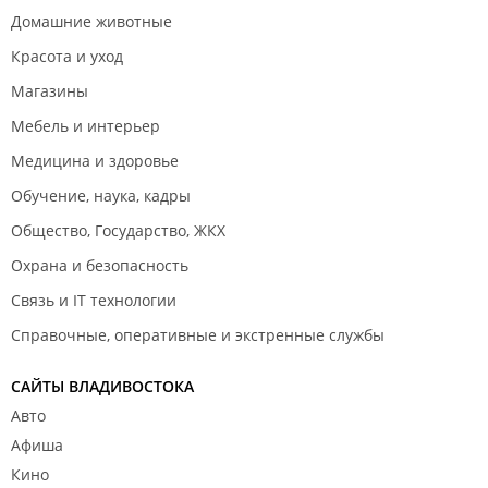
Ремонт детского сада на Постышева, 7а затянули ещё на год
Домашние животные
– теперь его хотят завершить в ноябре 2025-го.
Красота и уход
Мэрия Владивостока потребовала с подрядчика 2,1 млн
Магазины
неустойки за отставание по ремонту детсада на Постышева.
Мебель и интерьер
Ускорить ремонт детского сада на Постышева и лицея на
Медицина и здоровье
Главной поручил глава Владивостока
.
Обучение, наука, кадры
2023 год
Общество, Государство, ЖКХ
Детский сад на Постышева планируют отремонтировать к
следующему учебному году.
Охрана и безопасность
Связь и IT технологии
Справочные, оперативные и экстренные службы
САЙТЫ ВЛАДИВОСТОКА
Авто
Афиша
Кино