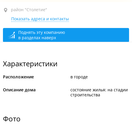
район "Столетие", ул. Постышева, 7А
район "Столетие"
Показать адреса и контакты
Поднять эту компанию
в разделах наверх
Характеристики
Расположение
в городе
Описание дома
состояние жилья: на стадии
строительства
Фото