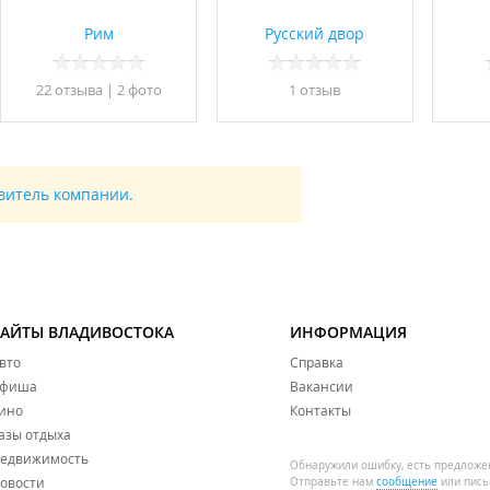
Рим
Русский двор
22 отзывa
|
2 фото
1 отзыв
авитель компании.
САЙТЫ ВЛАДИВОСТОКА
ИНФОРМАЦИЯ
вто
Справка
фиша
Вакансии
ино
Контакты
азы отдыха
едвижимость
Обнаружили ошибку, есть предложе
овости
Отправьте нам
сообщение
или пись