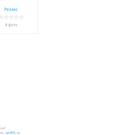
Релакс
8 фото
ния?
мо:
spr@VL.ru