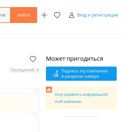
Найти
ток
Вход и регистрация
Может пригодиться
Посещений: 8
Поднять эту компанию
в разделах наверх
Хочу управлять информацией
этой компании.