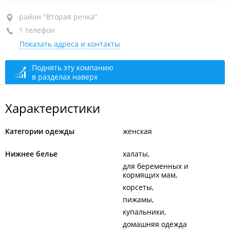
район "Вторая речка", ул. Русская, 87А
район "Вторая речка"
1 телефон
ТЦ "Россиянка", 1-й этаж
Показать адреса и контакты
+7 908 981-08-10
открыто: 10:00–20:00
Поднять эту компанию
в разделах наверх
Характеристики
Категории одежды
женская
Нижнее белье
халаты
для беременных и
кормящих мам
корсеты
пижамы
купальники
домашняя одежда