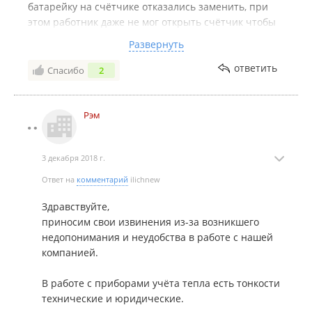
батарейку на счётчике отказались заменить, при
этом работник даже не мог открыть счётчик чтобы
найти и посмотреть батарейки, в общем отправили
Развернуть
в магазин на 1 речку где и купил сам и сам же дома
и поставил эти батарейки
ответить
Спасибо
2
мало места на парковке перед зданием
Комментарий:
демонтаж и монтаж счётчика с
Рэм
опломбировкой сделал слесарь из УК без проблем,
хотя пришлось его повторно вызывать на
опломбировку, потому что в этом рэме не выдали
3 декабря 2018 г.
сразу деталь с датчиком, которая тоже
пломбируется
Ответ на
комментарий
ilichnew
Здравствуйте,
приносим свои извинения из-за возникшего
недопонимания и неудобства в работе с нашей
компанией.
В работе с приборами учёта тепла есть тонкости
технические и юридические.