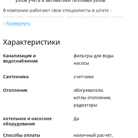
узлов учёта и автоматики тепловых узлов.
В компании работают свои специалисты в штате -
инженеры-проектировщики, монтажные бригады, свои
Развернуть
склады с оборудованием. Для возможности дистанционного
доступа и снятия показаний к узлам разработана
собственная система мониторинга.
Характеристики
Работа по Приморскому краю, с УК, ТСН, ТСЖ, ЖСК,
Управляющими компаниями, монтажными организациями, с
Канализация и
фильтры для воды
ген. подрядчиками и Заказчиками строительства.
водоснабжение
насосы
Сертификаты, лицензии и свидетельства СРО имеются. На
Сантехника
счетчики
рынке более 20 лет.
Филиал находится в ТЦ "
Комфорт
".
Отопление
обогреватели
котлы отопления
радиаторы
котельное и насосное
Да
оборудование
Способы оплаты
наличный расчёт