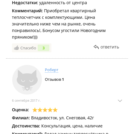
Недостатки:
удаленность от центра
Комментарий:
Приобретал квартирный
теплосчетчик с комплектующими. Цена
значительно ниже чем на рынке, очень
понравилось!, Бонусом угостили Новогодним
пряником!)))
ответить
Спасибо
3
Роберт
Отзывов
1
6 сентября 2017 г.
Оценка:
Филиал:
Владивосток, ул. Снеговая, 42г
Достоинства:
Консультация, цена, наличие
Комментарий:
Делал замену теплосчётчика в