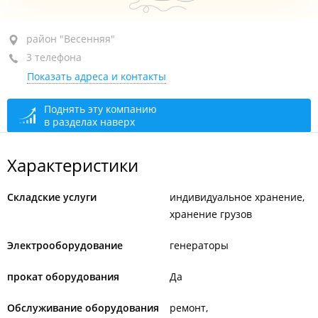
район "Весенняя", ул. Заречная, 47
район "Весенняя"
3 телефона
+7 924 231-44-71
Показать адреса и контакты
+7 914 071-12-12
+7 (423) 222-69-99
Поднять эту компанию
в разделах наверх
сегодня закрыто
Характеристики
Складские услуги
индивидуальное хранение
хранение грузов
Электрооборудование
генераторы
прокат оборудования
Да
Обслуживание оборудования
ремонт