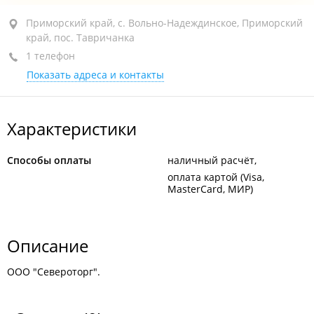
Приморский край, с. Вольно-Надеждинское, ул.
Приморский край, с. Вольно-Надеждинское, Приморский
край, пос. Тавричанка
Железнодорожная, 18
1 телефон
открыто: 08:00–22:00
Показать адреса и контакты
Характеристики
Способы оплаты
наличный расчёт
оплата картой (Visa,
MasterCard, МИР)
Описание
ООО "Североторг".