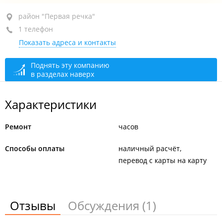
район "Первая речка", пр-т Океанский, 84
район "Первая речка"
1 телефон
+7 924 240-91-05
Показать адреса и контакты
закрыто, откроется в 10:00
Поднять эту компанию
в разделах наверх
Характеристики
Ремонт
часов
Способы оплаты
наличный расчёт
перевод с карты на карту
Отзывы
Обсуждения
(1)