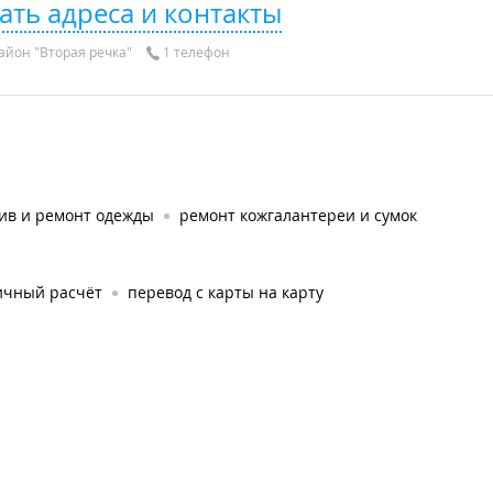
ать адреса и контакты
айон "Вторая речка"
1 телефон
ив и ремонт одежды
ремонт кожгалантереи и сумок
ичный расчёт
перевод с карты на карту