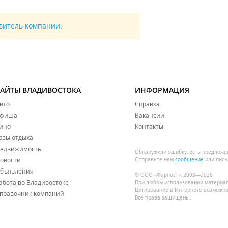
авитель компании.
САЙТЫ ВЛАДИВОСТОКА
ИНФОРМАЦИЯ
вто
Справка
фиша
Вакансии
ино
Контакты
азы отдыха
едвижимость
Обнаружили ошибку, есть предложе
овости
Отправьте нам
сообщение
или пись
бъявления
© ООО «Фарпост», 2003—2026
абота во Владивостоке
При любом использовании материа
Цитирование в Интернете возможно
правочник компаний
Все права защищены.