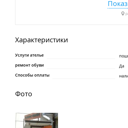
Показ
р
Характеристики
Услуги ателье
пош
ремонт обуви
Да
Способы оплаты
нал
Фото