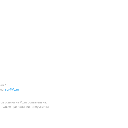
ния?
мо:
spr@VL.ru
лов
ссылка на VL.ru
обязательна.
 только при наличии гиперссылки.