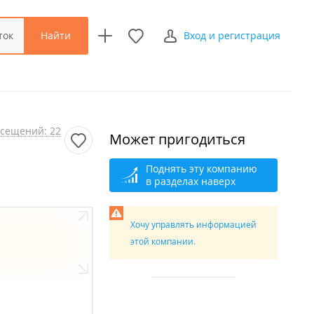
Найти
ток
Вход и регистрация
сещений: 22
Может пригодиться
Поднять эту компанию
в разделах наверх
Хочу управлять информацией
этой компании.