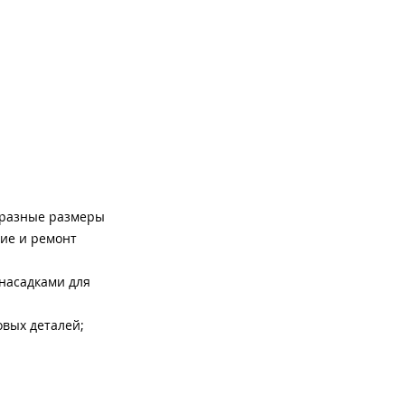
д разные размеры
ние и ремонт
 насадками для
овых деталей;