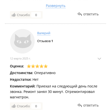
заправился, то уже позвонил мастер. Ремонт занял
Развернуть
37 минут и всего 1500 рублей. Я доволен как слон.
ответить
Спасибо
0
Мастер дал чек, гарантийник, писменные
инструкции по правильной эксплуатации СВЧ-печи.
Валерий
Отзывов
1
12 марта 2025 г.
Оценка:
Достоинства:
Оперативно
Недостатки:
Нет
Комментарий:
Приехал на следующий день после
звонка. Ремонт занял 30 минут. Отремонтировал
магнетрон.
ответить
Спасибо
0