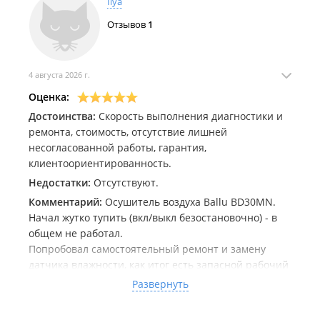
Ilya
Отзывов
1
4 августа 2026 г.
Оценка:
Достоинства:
Скорость выполнения диагностики и
ремонта, стоимость, отсутствие лишней
несогласованной работы, гарантия,
клиентоориентированность.
Недостатки:
Отсутствуют.
Комментарий:
Осушитель воздуха Ballu BD30MN.
Начал жутко тупить (вкл/выкл безостановочно) - в
общем не работал.
Попробовал самостоятельный ремонт и замену
датчика влажности, как итог есть запасной рабочий
датчик и впустую потраченное время. Надо было
Развернуть
сразу общаться к мастеру.
Сергей произвёл ремонт за 2 дня (с нашим