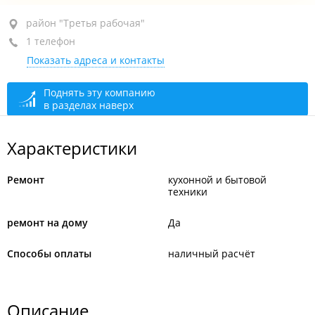
район "Третья рабочая", ул. Шилкинская, 11
район "Третья рабочая"
1 телефон
+7 924 338-82-00
Показать адреса и контакты
Приём заявок
сегодня закрыто
Поднять эту компанию
в разделах наверх
Характеристики
Ремонт
кухонной и бытовой
техники
ремонт на дому
Да
Способы оплаты
наличный расчёт
Описание