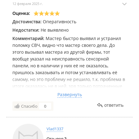
12 февраля 2025 г.
Оценка:
Достоинства:
Оперативность
Недостатки:
Не выявлено
Комментарий:
Мастер быстро выявил и устранил
поломку СВЧ, видно что мастер своего дела. До
этого вызывал мастера из другой фирмы, тот
вообще указал на неисправность сенсорной
панели, но в наличии у них её не оказалось,
пришлось заказывать и потом устанавливать её
самому, но это проблему не решило, т.к. проблема в
итоге оказалась не в ней, зря только потраченные
деньги и время.
Развернуть
Спасибо большое Сергею Фёдоровичу.
ответить
Спасибо
0
Рекомендую 👍
Vlad1337
Отзывов
2