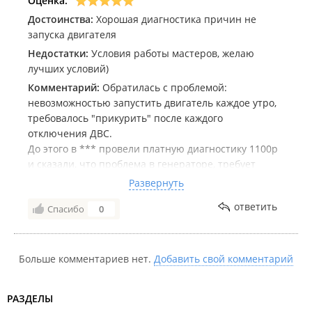
Оценка:
Достоинства:
Хорошая диагностика причин не
запуска двигателя
Недостатки:
Условия работы мастеров, желаю
лучших условий)
Комментарий:
Обратилась с проблемой:
невозможностью запустить двигатель каждое утро,
требовалось "прикурить" после каждого
отключения ДВС.
До этого в *** провели платную диагностику 1100р
и сказали, что проблема в генераторе, требует
ремонта/замены, т к низкий ток с генератора на
Развернуть
АКБ.
ответить
Спасибо
0
Приехала в компанию Ремстарт-ДВ на ремонт/
замену генератора, мне повторно провели
диагностику (совсем недорого) и оказалось, что
проблема в аккумуляторе, который требует замены,
Больше комментариев нет.
Добавить свой комментарий
а генератор в рабочем состоянии.
Купила новый аккумулятор, заменила и все
РАЗДЕЛЫ
работает) Также электрик, менявший аккумулятор в