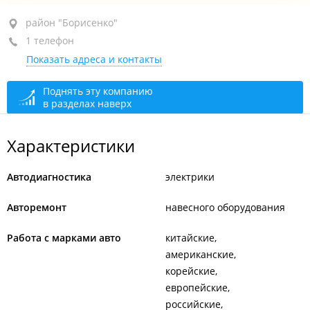
район "Борисенко", ул. Борисенко, 35/8
район "Борисенко"
1 телефон
+7 950 287-50-50
Показать адреса и контакты
сегодня закрыто
Поднять эту компанию
в разделах наверх
Характеристики
Автодиагностика
электрики
Авторемонт
навесного оборудования
Работа с марками авто
китайские
американские
корейские
европейские
российские