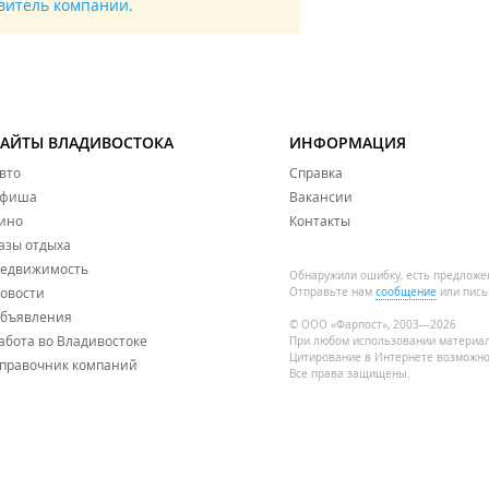
авитель компании.
САЙТЫ ВЛАДИВОСТОКА
ИНФОРМАЦИЯ
вто
Справка
фиша
Вакансии
ино
Контакты
азы отдыха
едвижимость
Обнаружили ошибку, есть предложе
овости
Отправьте нам
сообщение
или пись
бъявления
© ООО «Фарпост», 2003—2026
абота во Владивостоке
При любом использовании материа
Цитирование в Интернете возможно
правочник компаний
Все права защищены.