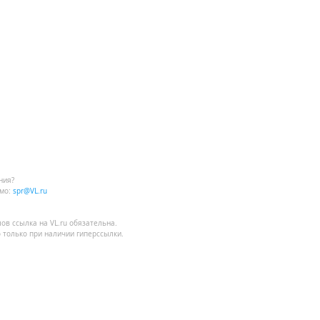
ния?
мо:
spr@VL.ru
лов
ссылка на VL.ru
обязательна.
 только при наличии гиперссылки.