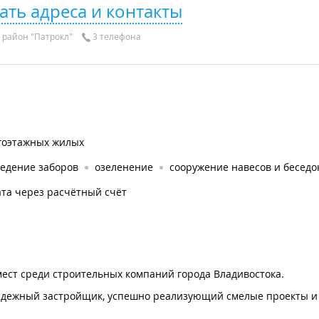
ать адреса и контакты
район "Патрокл"
3 телефона
гоэтажных жилых
ведение заборов
озеленение
сооружение навесов и беседо
та через расчётный счёт
мест среди строительных компаний города Владивостока.
к надежный застройщик, успешно реализующий смелые проекты