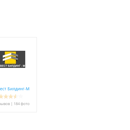
ест Билдинг-М
зывов
|
184 фото