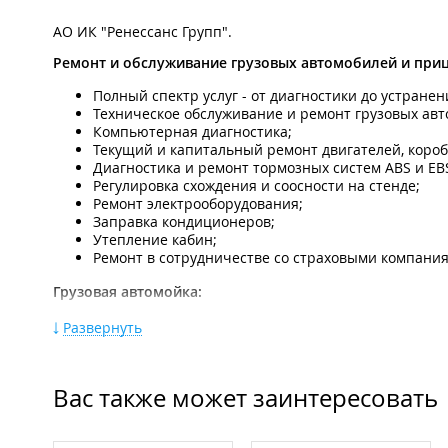
АО ИК "Ренессанс Групп".
Ремонт и обслуживание грузовых автомобилей и приц
Полный спектр услуг - от диагностики до устране
Техническое обслуживание и ремонт грузовых ав
Компьютерная диагностика;
Текущий и капитальный ремонт двигателей, короб
Диагностика и ремонт тормозных систем АВS и EB
Регулировка схождения и соосности на стенде;
Ремонт электрооборудования;
Заправка кондиционеров;
Утепление кабин;
Ремонт в сотрудничестве со страховыми компаниям
Грузовая автомойка:
Мойка крупногабаритного грузового автотранспорта, в
Развернуть
длиной 28 метров с габаритами проема 3 на 4 метра и 
Выездной сервис:
Вас также может заинтересовать
Услуга “Выездной сервис” для ремонта автомобиля на м
по всему Приморскому краю и в другие отдаленные ра