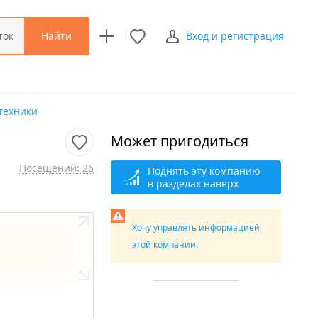
Найти
ток
Вход и регистрация
цтехники
Может пригодиться
Посещений: 26
Поднять эту компанию
в разделах наверх
Хочу управлять информацией
этой компании.