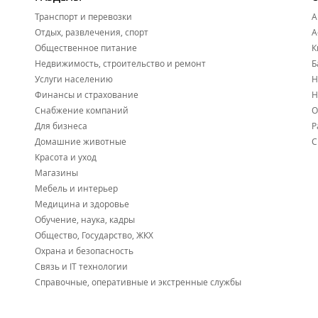
Грузовики серии SITRAK - это не только мощные автомо
Транспорт и перевозки
А
Установка доп. оборудования:
Отдых, развлечения, спорт
А
Гидравлическое оборудование на автомобили различных м
Общественное питание
К
Недвижимость, строительство и ремонт
Б
Компоненты высокого качества от фирм BINOTTO, HYVA и
Услуги населению
Н
Установка и продажа автономных отопителей и подогре
Финансы и страхование
Н
Снабжение компаний
О
Компания гарантирует качество и надежность от офици
Для бизнеса
Р
установки.
Домашние животные
С
Красота и уход
Магазины
Мебель и интерьер
Медицина и здоровье
Обучение, наука, кадры
Общество, Государство, ЖКХ
Охрана и безопасность
Связь и IT технологии
Справочные, оперативные и экстренные службы