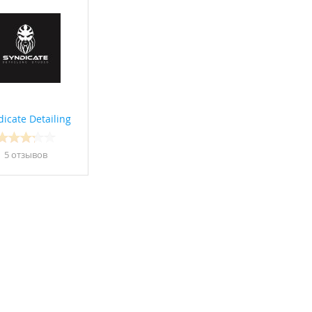
тью подключения к
бот. Это позволяет
icate Detailing
5 отзывов
ики и запчасти к