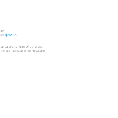
.
ния?
мо:
spr@VL.ru
удование без
лов
ссылка на VL.ru
обязательна.
 только при наличии гиперссылки.