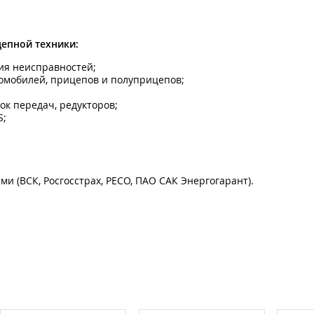
епной техники:
ния неисправностей;
томобилей, прицепов и полуприцепов;
ок передач, редукторов;
S;
и (ВСК, Росгосстрах, РЕСО, ПАО САК Энергогарант).
ключая тягачи, полуприцепы, автобусы и автопоезда. Специаль
высотой 6 метров.
есте. Позволит сэкономить деньги и время на доставке техники
йоны.