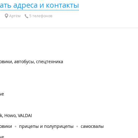
ать адреса и контакты
Артём
5 телефонов
овики, автобусы, спецтехника
ые
ak, Howo, VALDAI
зовики
прицепы и полуприцепы
самосвалы
ые