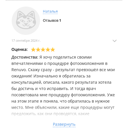
Наталья
Отзывов
1
17 сентября 2024 г.
Оценка:
Достоинства:
Я хочу поделиться своими
впечатлениями о процедуре фотоомоложения в
Renuvo. Скажу сразу - результат превзошёл все мои
ожидания! Изначально я обратилась за
консультацией, описала, какого результата хотела
бы достичь и что исправить. И тогда врач
посоветовала мне процедуру фотоомоложения. Уже
на этом этапе я поняла, что обратилась в нужное
место. Мне объяснили, какие еще процедуры могут
предложить, как они проводятся, какие
перспективы от разных процедур и многое многое
Развернуть
другое. Процедура проходила безболезненно,