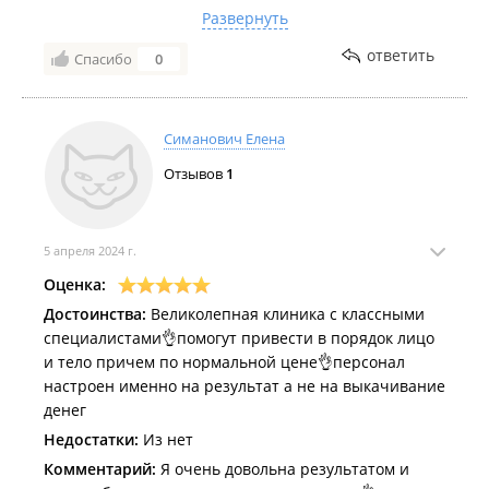
года, из них пошел 4 месяц, как принимаем
Развернуть
ретиноиды. До этого приводили кожу в хорошее
ответить
Спасибо
0
состояние (по моей прихоти). Долго сомневалась и
боялась, так как много всего начиталась в
интернете, но сейчас я смотрю и не могу
налюбоваться своей кожей. Казалось бы, прошло
Симанович Елена
так мало времени, а кожа уже идеал для меня. Если
Отзывов
1
вдруг кто-то сомневается и боится побочных
действий, то ни в коем случае не сомневайтесь.
Высококвалифицированный доктор Эмма
Александровна будет следить за всеми
5 апреля 2024 г.
показателями и не даст случится ничему плохому!
Оценка:
Достоинства:
Великолепная клиника с классными
специалистами👌помогут привести в порядок лицо
и тело причем по нормальной цене👌персонал
настроен именно на результат а не на выкачивание
денег
Недостатки:
Из нет
Комментарий:
Я очень довольна результатом и