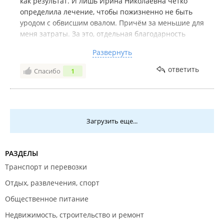
как результат. И лишь Ирина Николаевна четко
определила лечение, чтобы пожизненно не быть
уродом с обвисшим овалом. Причём за меньшие для
меня затраты. За это, отдельная благодарность
Ирине Николаевне. Это мой единственный
Развернуть
косметолог, которого я могу с чистой совестью
рекомендовать.
ответить
Спасибо
1
Ещё в клинике очень люблю косметолога Чернец
Кристину Валерьевну, корой спокойно доверюсь,
так же, как и Ирине Николаевне.
Комментарий:
Желаю процветания косметологии,
Загрузить еще...
где работают профессионалы своего дела.
РАЗДЕЛЫ
Транспорт и перевозки
Отдых, развлечения, спорт
Общественное питание
Недвижимость, строительство и ремонт