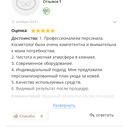
результатом!!!!
Отзывов
1
21 октября 2024 г.
Оценка:
Достоинства:
1. Профессионализм персонала.
Косметолог была очень компетентна и внимательна
к моим потребностям.
2. Чистота и уютная атмосфера в клинике.
3. Современное оборудование.
4. Индивидуальный подход. Мне предложили
персонализированный план ухода за кожей.
5. Качество используемых средств.
6. Видимый результат после процедур.
Комментарий:
Видимый результат после процедур
- это, пожалуй, самое главное. Я увидела реальные
Развернуть
улучшения, что мотивирует меня продолжать уход и
возвращаться в эту клинику. В целом, мой опыт
ответить
Спасибо
0
посещения этой косметологической клиники был
очень позитивным. Я нашла место, где могу