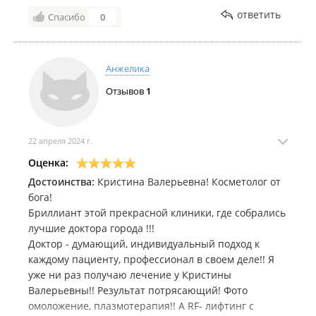
спокойно, не было особого дискомфорта, врач очень
ответить
Спасибо
0
аккуратная и внимательная. Результат стал заметен
уже после первой процедуры — кожа стала более
гладкой, упругой и сияющей. Пигментация заметно
Анжелика
уменьшилась, поры стали менее заметными. Я
очень довольна результатом и рекомендую клинику
Отзывов
1
всем, кто хочет улучшить состояние своей кожи и
выглядеть моложе. Клинике Renuvo желаю
процветания и побольше довольных клиентов)
22 апреля 2024 г.
Обязательно обращусь еще!
Оценка:
Недостатки:
не нашла
Достоинства:
Кристина Валерьевна! Косметолог от
бога!
Бриллиант этой прекрасной клиники, где собрались
лучшие доктора города !!!
Доктор - думающий, индивидуальный подход к
каждому пациенту, профессионал в своем деле!! Я
уже ни раз получаю лечение у Кристины
Валерьевны!! Результат потрясающий! Фото
омоложение, плазмотерапия!! А RF- лифтинг с