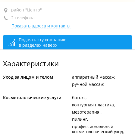
район "Центр", ул. Уткинская, 15
район "Центр"
2 телефона
+7 908 993-42-24
Показать адреса и контакты
+7 984 198-33-55
открыто: 09:00–20:00
Поднять эту компанию
в разделах наверх
Характеристики
Уход за лицом и телом
аппаратный массаж
ручной массаж
Косметологические услуги
ботокс
контурная пластика
мезотерапия
пилинг
профессиональный
косметологический уход