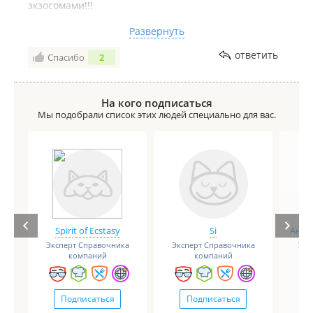
экзосомами!!!
Новшества косметологии все есть в этой клинике
Развернуть
Renuvo!!!
Ирина Николаевна Голещихина впереди планеты
ответить
Спасибо
2
всей!!
Желаю процветания, продвижения клиники ,
хороших благодарных клиентов!!!
На кого подписаться
Я уже от вас никуда!!!!
Мы подобрали список этих людей специально для вас.
Недостатки:
Нет. Только плюсы
Spirit of Ecstasy
Si
Анге
Эксперт Справочника
Эксперт Справочника
Экс
компаний
компаний
Подписаться
Подписаться