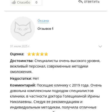
ответить
Спасибо
0
Комментарий:
Не всегда получается часто и
регулярно посещать. Но я стараюсь. И все
настоятельно рекомендую
Оксана
Отзывов
1
31 июля 2025 г.
Оценка:
Достоинства:
Специалисты очень высокого уровня,
вежливый персонал, современные методики
омоложения.
Недостатки:
Нет
Комментарий:
Посещаю клинику с 2019 года. Очень
довольна комплексным подходом специалистов
клиники, в частности доктора Голещихиной Ирины
Николаевны. Следуя ее рекомендациям и
индивидуальным методикам, получила отличные