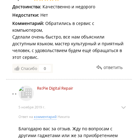
Обращаться в этот сервис или нет, решать вам, но в
Достоинства:
Качественно и недорого
моём случае итог следующий:
Недостатки:
Нет
Комментарий:
Обратились в сервис с
- Проверяйте зарядки, когда забираете устройства:)
компьютером,
- Делают в сервисе очень долго. И не уверен, что
Сделали очень быстро, все нам объяснили
могут решать нестандартные задачи, вроде моей;
доступным языком, мастер культурный и приятный
- Приходится звонить самому и уточнять состояние
человек, с удовольствием будем ещё обращаться в
(за два месяца позвонили 1 раз, когда еще в июле
этот сервис.
сообщили, что ноут будет готов через месяц);
- Диагностика может быть неверной;
ответить
Спасибо
0
Re:Pie Digital Repair
5 ноября 2019 г.
Ответ на
комментарий
Никита
Благодарю вас за отзыв. Жду по вопросам с
другими гаджетами или же за приобретением