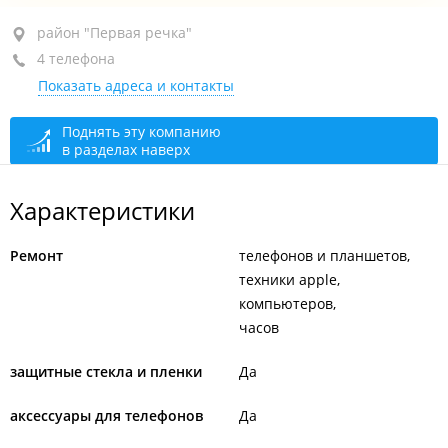
район "Первая речка", пр-т Партизанский, 37
район "Первая речка"
4 телефона
отдельный вход
Показать адреса и контакты
+7 (423) 267-06-60
+7 (423) 291-18-68
Поднять эту компанию
в разделах наверх
+7 994 018-69-81
+7 902 481-06-60
Характеристики
закрыто, откроется в 10:00
Ремонт
телефонов и планшетов
техники apple
компьютеров
часов
защитные стекла и пленки
Да
аксессуары для телефонов
Да