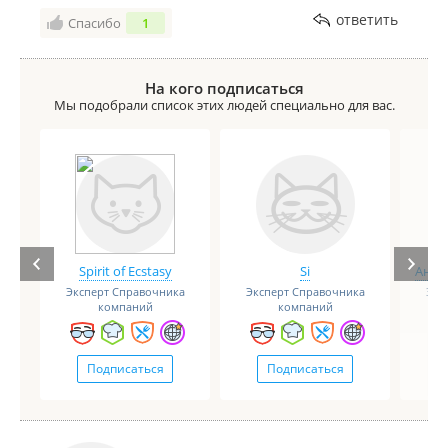
ответить
Спасибо
1
На кого подписаться
Мы подобрали список этих людей специально для вас.
Spirit of Ecstasy
Si
Анге
Эксперт Справочника
Эксперт Справочника
Экс
компаний
компаний
Подписаться
Подписаться