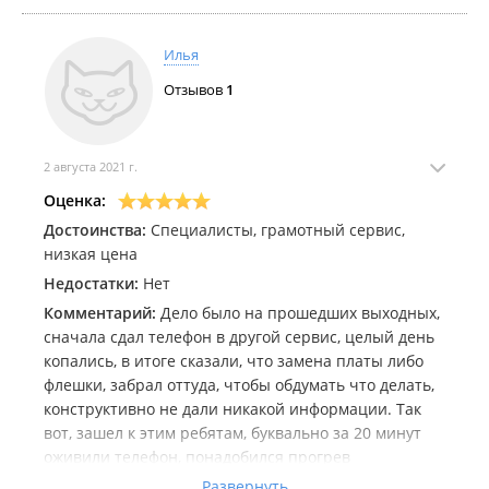
Илья
Отзывов
1
2 августа 2021 г.
Оценка:
Достоинства:
Специалисты, грамотный сервис,
низкая цена
Недостатки:
Нет
Комментарий:
Дело было на прошедших выходных,
сначала сдал телефон в другой сервис, целый день
копались, в итоге сказали, что замена платы либо
флешки, забрал оттуда, чтобы обдумать что делать,
конструктивно не дали никакой информации. Так
вот, зашел к этим ребятам, буквально за 20 минут
оживили телефон, понадобился прогрев
процессора, и так образом телефон снова
Развернуть