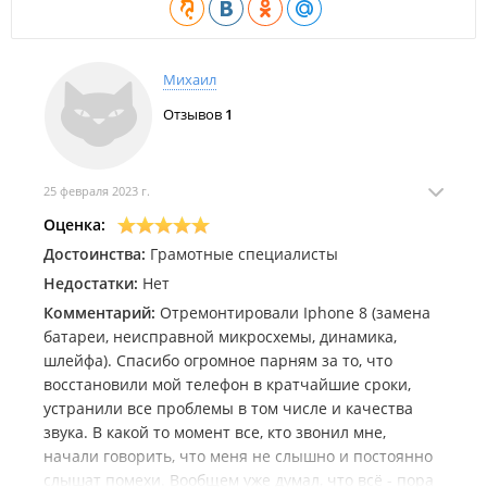
Различных плат (автомагнитолы, блоки управления);
Bluetooth колонок, наушников любых производителей;
Прочей электроники.
Краткий перечень выполняемых работ в сервисном центре:
Михаил
Замена модуля дисплея экрана;
Отзывов
1
Замена стекла тачскрина дисплея экрана;
Замена элементов корпуса;
Прошивка, русификация, разблокировка;
Пайка микросхем;
25 февраля 2023 г.
Компонентный ремонт плат;
Оценка:
Замена аккумуляторных батарей;
Замена USB и прочих разъемов;
Достоинства:
Грамотные специалисты
Замена и подбор комплектующих;
Недостатки:
Нет
Восстановление после залития жидкостями;
Прочие ремонтно-восстановительные работы.
Комментарий:
Отремонтировали Iphone 8 (замена
батареи, неисправной микросхемы, динамика,
Продажа аксессуаров для цифровой техники:
шлейфа). Спасибо огромное парням за то, что
Чехлы Silicone Case для телефонов Apple iPhone;
восстановили мой телефон в кратчайшие сроки,
Наушники проводные и беспроводные в ассортименте;
устранили все проблемы в том числе и качества
Защитная пленка на дисплей, защитные стекла на
звука. В какой то момент все, кто звонил мне,
дисплей;
USB-кабели для зарядки и аудио кабелей JACK-JACK;
начали говорить, что меня не слышно и постоянно
Сетевые зарядные устройства и
слышат помехи. Вообщем уже думал, что всё - пора