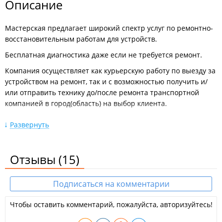
Описание
Мастерская предлагает широкий спектр услуг по ремонтно-
восстановительным работам для устройств.
Бесплатная диагностика даже если не требуется ремонт.
Компания осуществляет как курьерскую работу по выезду за
устройством на ремонт, так и с возможностью получить и/
или отправить технику до/после ремонта транспортной
компанией в город(область) на выбор клиента.
Ремонт:
Развернуть
Смартфонов и сотовых телефонов Apple
iPhone, Samsung, Huawei, Honor, Xiaomi, Redmi, Realme,
Oppo и любых других производителей;
Отзывы
(15)
Планшетов Apple iPad, Samsung, Huawei, Honor,
Xiaomi и любых других производителей;
Ноутбуков и нетбуков Apple, Sony, Samsung, Acer, Asus,
Подписаться на комментарии
Honor, MSI, Lenovo и любых других производителей;
Игровых приставой PlayStation, XBOX, Nintendo;
Чтобы оставить комментарий, пожалуйста, авторизуйтесь!
Квадрокоптеров DJI и любых других производителей;
Экшн камер go pro и любых других производителей;