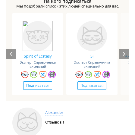
На кого подписаться
3-5 лет.
Мы подобрали список этих людей специально для вас.
Spirit of Ecstasy
Si
Анге
Эксперт Справочника
Эксперт Справочника
Экс
компаний
компаний
Подписаться
Подписаться
Alexander
Отзывов
1