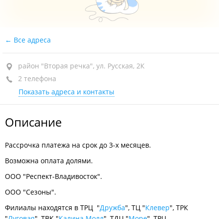
Все адреса
район "Вторая речка", ул. Русская, 2К
2 телефона
Показать адреса и контакты
Описание
Рассрочка платежа на срок до 3-х месяцев.
Возможна оплата долями.
ООО "Респект-Владивосток".
ООО "Сезоны".
Филиалы находятся в ТРЦ "
Дружба
", ТЦ "
Клевер
", ТРК
"
Луговая
", ТВК "
Калина Молл
", ТДЦ "
Море
", ТРЦ