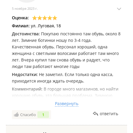
5 ноября 2023 г.
Оценка:
Филиал:
ул. Луговая, 18
Достоинства:
Покупаю постоянно там обувь, около 8
лет. Зимние ботинки ношу по 3-4 года.
Качественная обувь. Персонал хороший, одна
женщина с светлыми волосами работает там много
лет. Вчера купил там снова обувь и радует, что
люди там работают многие годы
Недостатки:
Не заметил. Если только одна касса,
приходится иногда ждать очередь.
Комментарий:
В городе много магазинов, но найти
хорошую обувь, это большая проблема. Зимнюю
обувь много лет покупаю только у них. И она
Развернуть
оказалась самой качественной из всех и
ответить
Спасибо
1
долговечной. Нет ни одного бренда обуви у нас а
городе, кто зарекомендовал себя как качественная и
долговечная обувь. Обувь респект можно носить по