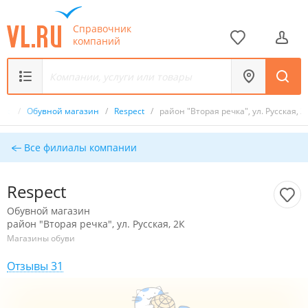
Справочник
компаний
ник
/
Обувной магазин
/
Respect
/
район "Вторая речка", ул. Русская, 2
Все филиалы компании
Respect
Обувной магазин
район "Вторая речка", ул. Русская, 2К
Магазины обуви
Отзывы 31