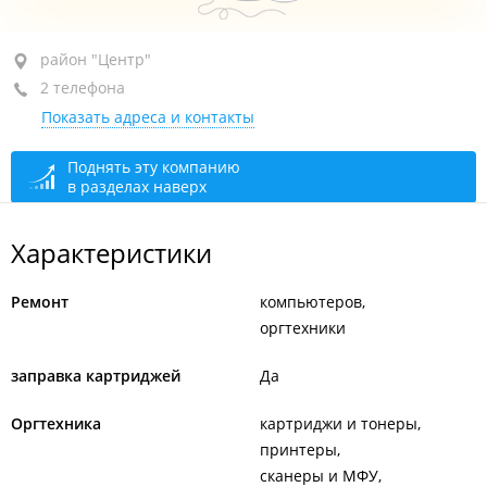
район "Центр", ул. Суханова, 3А
район "Центр"
2 телефона
4-й этаж, оф. 407а
Показать адреса и контакты
+7 (423) 291-97-35
+7 902 488-03-89
Поднять эту компанию
в разделах наверх
закрыто, откроется в 09:00
Характеристики
Ремонт
компьютеров
оргтехники
заправка картриджей
Да
Оргтехника
картриджи и тонеры
принтеры
сканеры и МФУ