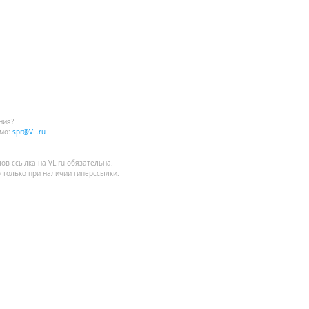
ния?
мо:
spr@VL.ru
лов
ссылка на VL.ru
обязательна.
 только при наличии гиперссылки.