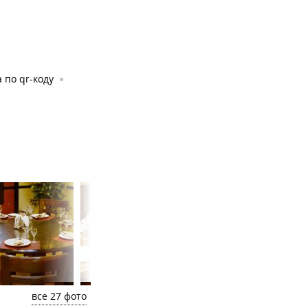
 по qr-коду
все 27 фото