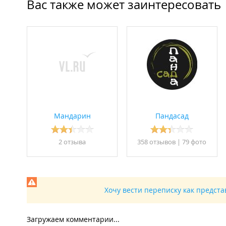
Вас также может заинтересовать
Мандарин
Пандасад
2 отзывa
358 отзывов
|
79 фото
Хочу вести переписку как предст
Загружаем комментарии...