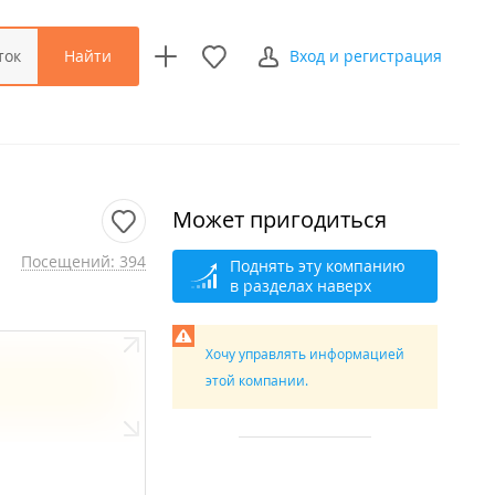
Найти
ток
Вход и регистрация
Может пригодиться
Посещений: 394
Поднять эту компанию
в разделах наверх
Хочу управлять информацией
этой компании.