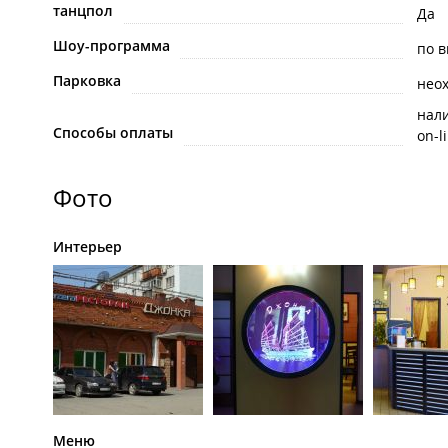
танцпол
Да
Шоу-программа
по 
Парковка
нео
нал
Способы оплаты
on-l
Фото
Интерьер
Меню