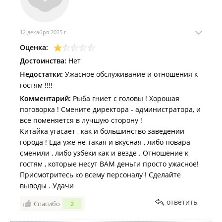
под коньяк, который стоял последним в чеке,
принесли последним, когда уже и коньяк почти был
выпит. При этом постоянные просьбы к
12 декабря 2025 г.
официантам принести лимон не имели успеха.
Оценка:
Бар: По бару тоже самое. Дополнительная бутылка
шампанского, также оплачивалась у
Достоинства:
Нет
администратора, потом чек предъявлялся в бар и
Недостатки:
Ужасное обслуживание и отношения к
там нам ее выдавали.
гостям !!!!
Программа: Программа была по 15 минут 3 раза
Комментарий:
Рыба гниет с головы ! Хорошая
каждый час. При этом видеть и слышать ее могли
поговорка ! Смените директора - администратора, и
только люди, сидящие близко к танцполу. Всем
все поменяется в лучшую сторону !
остальным ее загораживал бар. Хотя, и смотреть
Китайка угасает , как и большинство заведении
там было не на что, честно говоря. Неинтересные,
города ! Еда уже не такая и вкусная , либо повара
скучные и не акуальные в данной
сменили , либо узбеки как и везде . Отношение к
обстановке.конкурсы. Дед Мороз со Снегурочкой
гостям , которые несут ВАМ деньги просто ужасное!
вышли в самом конце, минут на 10, опять же для тех,
Присмотритесь ко всему персоналу ! Сделайте
кто был близко к танцполу.
выводы . Удачи
Кстати, когда танцуешь, мимо тебя, протискиваясь
ответить
сквозь толпу, через танцпол идут официанты с
Спасибо
2
криками "осторожно!" и блюдами, которые они