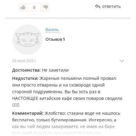
кафе, ведь именно эти люди некомпетентны и
ответить
0
создают полное отвращения к вам НЕ приходить.
Оставила свой номер, что бы со мной связался
директор, но, конечно же, никто так и не
Василь
перезвонил. С таким отношениям к гостям кто несет
вам выручку, желаю ,что бы админы работали в
Отзывов
1
гардеробе.
24 июля 2025 г.
Достоинства:
Не заметили
Недостатки:
Жареные пельмени полный провал:
они просто отварены и на сковороде одной
стороной подрумянены. Вы бы хоть раз в
НАСТОЯЩЕЕ китайское кафе своих поваров сводили
🤦🏽‍♂️
Комментарий:
Жлобство: стакана воде не нашлось
бесплатно, только бутилированная. Интересно, а
как вы чай людям завариваете, не имея на баре
питьевой воды? Из под крана? Это печаль.