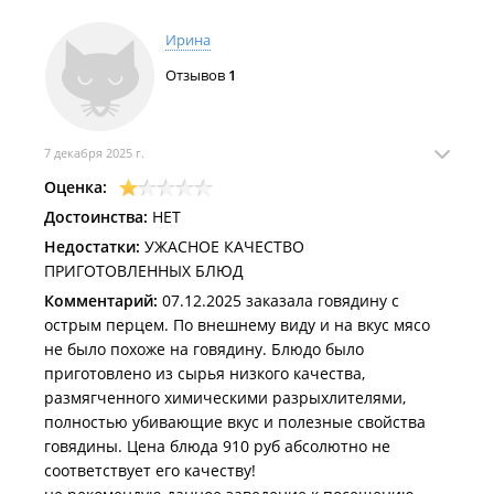
несут в кабинки.
Еще момент: пролили из бокала шампанское на
Ирина
стол. Попросили убрать. Официантка принесла
Отзывов
1
тряпку, кинула ее на стол, и вытирали мы это сами.
Короче, в 10 часов вечера мы уже все разъехались
по домам с гадким внутренним ощущением обмана
и простого, наглого, банального "разводилова" на
7 декабря 2025 г.
деньги.
Оценка:
Достоинства:
НЕТ
Недостатки:
УЖАСНОЕ КАЧЕСТВО
ПРИГОТОВЛЕННЫХ БЛЮД
Комментарий:
07.12.2025 заказала говядину с
острым перцем. По внешнему виду и на вкус мясо
не было похоже на говядину. Блюдо было
приготовлено из сырья низкого качества,
размягченного химическими разрыхлителями,
полностью убивающие вкус и полезные свойства
говядины. Цена блюда 910 руб абсолютно не
соответствует его качеству!