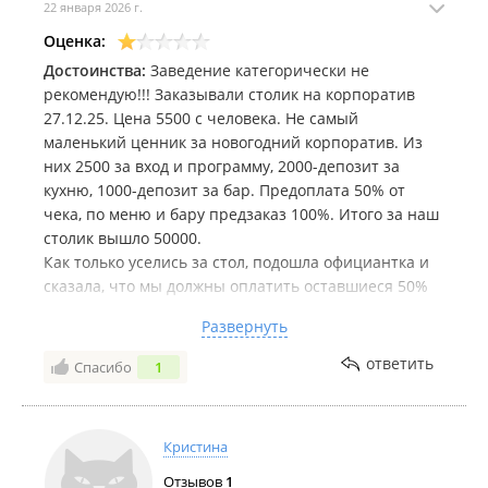
22 января 2026 г.
Оценка:
Достоинства:
Заведение категорически не
рекомендую!!! Заказывали столик на корпоратив
27.12.25. Цена 5500 с человека. Не самый
маленький ценник за новогодний корпоратив. Из
них 2500 за вход и программу, 2000-депозит за
кухню, 1000-депозит за бар. Предоплата 50% от
чека, по меню и бару предзаказ 100%. Итого за наш
столик вышло 50000.
Как только уселись за стол, подошла официантка и
сказала, что мы должны оплатить оставшиеся 50%
сразу. При этом терминала нет, нужно подойти к
Развернуть
администратору на входе. При этом, если что-то мы
захотим заказать еще, то идем к администратору,
ответить
Спасибо
1
оплачиваем, показываем чек, и они нам это
принесут.
Кухня: порции мизерные, еда невкусная, кухня
Кристина
русская по китайским рецептам. Приносят блюда в
том порядке, который выбит в чеке. То есть, лимон
Отзывов
1