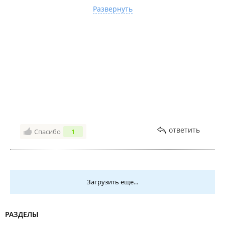
Двойные бухгалтерии, с оплатой проблемы. Админ
Развернуть
общается с наездом(
Отстой полный.
ответить
Спасибо
1
Загрузить еще...
РАЗДЕЛЫ