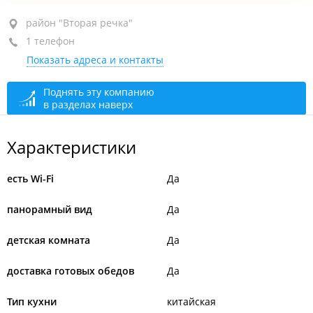
район "Вторая речка", ул. Русская, 30
район "Вторая речка"
1 телефон
2-й этаж
Показать адреса и контакты
+7 904 625-11-11
закрыто, откроется в 12:00
Поднять эту компанию
в разделах наверх
Характеристики
есть Wi-Fi
Да
панорамный вид
Да
детская комната
Да
доставка готовых обедов
Да
Тип кухни
китайская