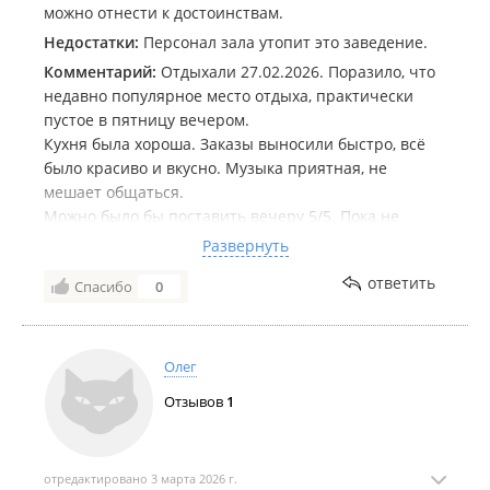
можно отнести к достоинствам.
Недостатки:
Персонал зала утопит это заведение.
Комментарий:
Отдыхали 27.02.2026. Поразило, что
недавно популярное место отдыха, практически
пустое в пятницу вечером.
Кухня была хороша. Заказы выносили быстро, всё
было красиво и вкусно. Музыка приятная, не
мешает общаться.
Можно было бы поставить вечеру 5/5. Пока не
принесли счет.
Развернуть
По какой-то причине официанты решили, что место,
ответить
Спасибо
0
в котором они работают - их личный маленький
бизнес. Поэтому любым способом надо с гостей
"поиметь" денег лично себе.
На вопрос: "-Что такое в чеке "подача утки - 2000
Олег
р"? мы утку не заказывали." Ответили "- случайно
Отзывов
1
получилось".
На вопрос "- Почему в чеке на бутылку вина больше,
чем заказывали?"
Ответили: "Обсчитались."
отредактировано 3 марта 2026 г.