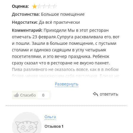
Жаль, что больше не придем к вам в гости.
Оценка:
Достоинства:
Большое помещение
Недостатки:
Да всё практически
Комментарий:
Приходили Мы в этот ресторан
отмечать 23 февраля.Супруга расхваливала его, вот
и пошли. Зашли в большое помещение, с пустыми
столами и одиноко сидящим в углу четырьмя
посетителями, и это вечер праздника. Ребёнок
сразу сказал что в ресторане не вкусно пахнет.
Пива разливного не оказалось вовсе, как в в любом
более-менее уважающем себя ресторане. Блюда не
вкусные, более менее было губаджоу, остальные
Развернуть
были сильно пересоленны, на что администратор
ответить
Спасибо
0
заявила что эти блюда так и должны быть, салат с
огурцами солёными не солится при приготовлении,
но явно в нём была насыпана соль. Морепродукты
на чугуне редкая гадость, сначала ребёнок
Ольга
попробовал мидию и выплюнул её я посмеялся над
Отзывов
1
ним и попытался съесть вторую, И это была моя