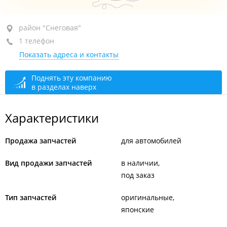
район "Снеговая", ул. Снеговая, 32А
район "Снеговая"
1 телефон
1-й этаж
Показать адреса и контакты
+7 964 436-43-61
сегодня закрыто
Поднять эту компанию
в разделах наверх
Характеристики
Продажа запчастей
для автомобилей
Вид продажи запчастей
в наличии
под заказ
Тип запчастей
оригинальные
японские