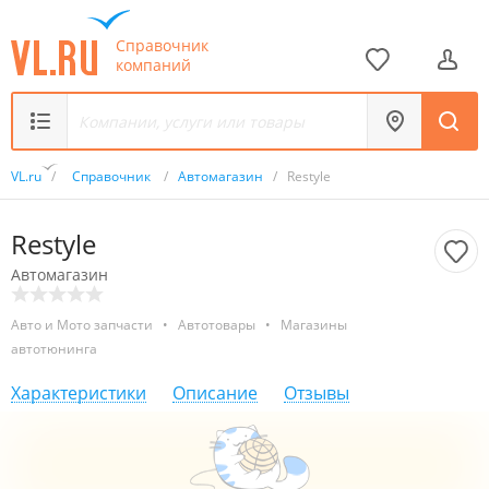
Справочник
компаний
VL.ru
/
Справочник
/
Автомагазин
/
Restyle
Restyle
Автомагазин
Авто и Мото запчасти
•
Автотовары
•
Магазины
автотюнинга
Характеристики
Описание
Отзывы