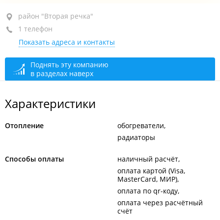
район "Вторая речка", ул. Бородинская, 46/50
район "Вторая речка"
1 телефон
ТЦ "Альянс", пав. 10
Показать адреса и контакты
+7 924 730-17-30
открыто: 09:00–18:00
Поднять эту компанию
в разделах наверх
Характеристики
Отопление
обогреватели
радиаторы
Способы оплаты
наличный расчёт
оплата картой (Visa,
MasterCard, МИР)
оплата по qr-коду
оплата через расчётный
счёт