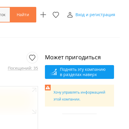
Найти
ток
Вход и регистрация
Может пригодиться
Посещений: 35
Поднять эту компанию
в разделах наверх
Хочу управлять информацией
этой компании.