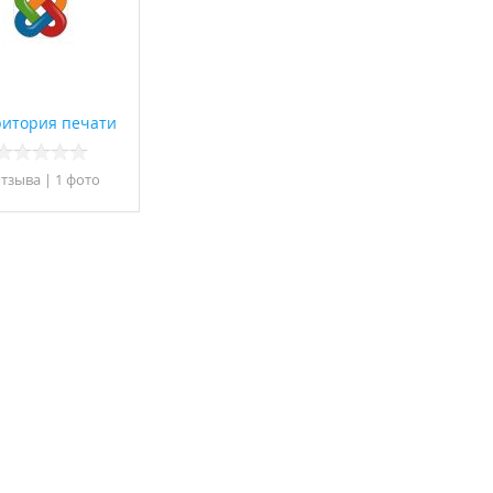
ритория печати
отзывa
|
1 фото