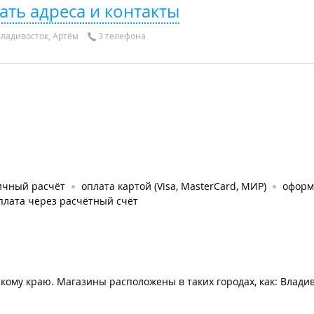
ать адреса и контакты
ладивосток, Артём
3 телефона
ичный расчёт
оплата картой (Visa, MasterCard, МИР)
оформ
плата через расчётный счёт
ому краю. Магазины расположены в таких городах, как: Владив