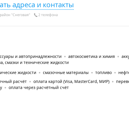
ать адреса и контакты
район "Снеговая"
2 телефона
ессуары и автопринадлежности
автокосметика и химия
акк
а, смазки и технические жидкости
нические жидкости
смазочные материалы
топливо
нефт
ичный расчёт
оплата картой (Visa, MasterCard, МИР)
перев
у
оплата через расчётный счёт