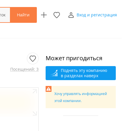
Найти
ток
Вход и регистрация
Может пригодиться
Посещений: 3
Поднять эту компанию
в разделах наверх
Хочу управлять информацией
этой компании.