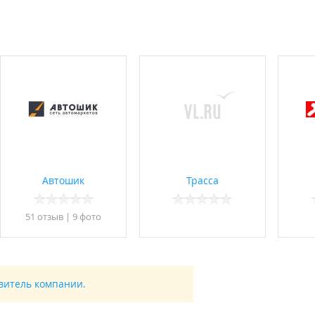
Автошик
Трасса
51 отзыв
|
9 фото
авитель компании.