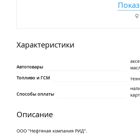
Показ
Характеристики
акс
Автотовары
масл
Топливо и ГСМ
тех
нал
Способы оплаты
карт
Описание
ООО "Нефтяная компания РИД".