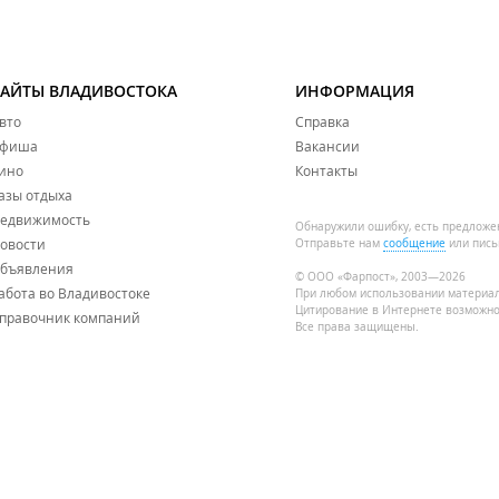
САЙТЫ ВЛАДИВОСТОКА
ИНФОРМАЦИЯ
вто
Справка
фиша
Вакансии
ино
Контакты
азы отдыха
едвижимость
Обнаружили ошибку, есть предложе
овости
Отправьте нам
сообщение
или пись
бъявления
© ООО «Фарпост», 2003—2026
абота во Владивостоке
При любом использовании материа
Цитирование в Интернете возможно
правочник компаний
Все права защищены.