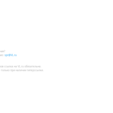
ния?
мо:
spr@VL.ru
лов
ссылка на VL.ru
обязательна.
 только при наличии гиперссылки.