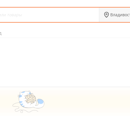
Владивос
д