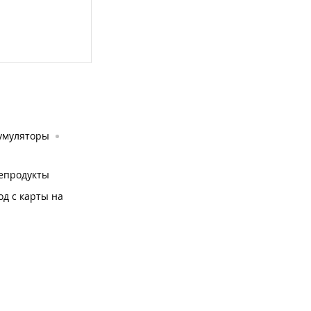
умуляторы
епродукты
од с карты на