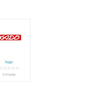
Хадо
3 отзывa