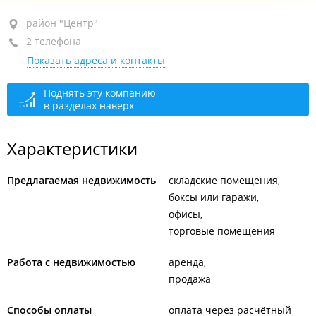
район "Центр", ул. Светланская, 33
район "Центр"
2 телефона
ТД "Большой ГУМ"
Показать адреса и контакты
+7 914 079-07-44
+7 994 005-66-41
Поднять эту компанию
в разделах наверх
закрыто, откроется в 09:00
Характеристики
Предлагаемая недвижимость
складские помещения
боксы или гаражи
офисы
торговые помещения
Работа с недвижимостью
аренда
продажа
Способы оплаты
оплата через расчётный