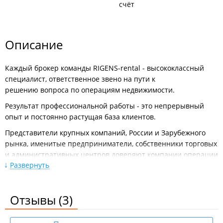
счёт
Описание
Каждый брокер команды RIGENS-rental - высококлассный
специалист, ответственное звено на пути к
решению вопроса по операциям недвижимости.
Результат профессиональной работы - это непрерывный
опыт и постоянно растущая база клиентов.
Представители крупных компаний, России и Зарубежного
рынка, именитые предприниматели, собственники торговых
и административных центров доверяют компании операции
Развернуть
с недвижимостью долгое время.
Работая с недвижимостью, используются современные
инструменты в мире продаж и высококвалифицированный
Отзывы
(3)
уровень знаний профессиональной сферы.
ИП Снегирь К. А.