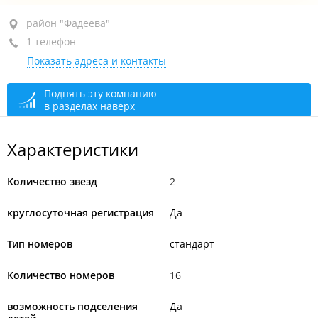
район "Фадеева", ул. Воропаева, 41А
район "Фадеева"
1 телефон
+7 924 131-13-31
Показать адреса и контакты
круглосуточно
Офис
открыто: 09:00–18:00
Поднять эту компанию
в разделах наверх
Характеристики
Количество звезд
2
круглосуточная регистрация
Да
Тип номеров
стандарт
Количество номеров
16
возможность подселения
Да