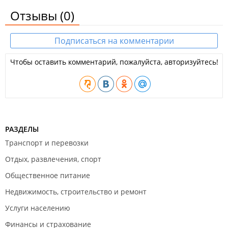
4000
"Стандарт"
Отзывы
(0)
Восьмиместный
от 2500
Подписаться на комментарии
Услуги:
Чтобы оставить комментарий, пожалуйста, авторизуйтесь!
Ежедневная уборка;
Трансфер от/до аэропорта (оплачивается отдельно);
Индивидуальная регистрация заезда/отъезда;
Ускоренная регистрация заезда/отъезда;
Услуги по глажению одежды;
Доставка еды и напитков в номер;
Огнетушители;
Видеонаблюдение снаружи здания;
РАЗДЕЛЫ
Видеонаблюдение в местах общего пользования;
Транспорт и перевозки
Датчики дыма;
Охранная сигнализация;
Отдых, развлечения, спорт
Размещение домашних животных допускается (услуга
платная).
Общественное питание
​ООО "Рилайз".
Недвижимость, строительство и ремонт
Гостиница в
Едином реестре объектов классификации в
Услуги населению
сфере туристской индустрии
.
Финансы и страхование