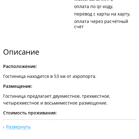
оплата по qr-коду
перевод с карты на карту
оплата через расчётный
счёт
Описание
Расположение:
Гостиница находится в 53 км от аэропорта.
Размещение:
Гостиница предлагает двухместное, трехместное,
четырехместное и восьмиместное размещение.
Стоимость проживания:
Стоимость проживания руб./номер/
Категория номера
Развернуть
сутки
Двухместный