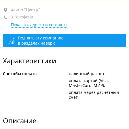
район "Центр", ул. Капитана Шефнера, 2А
район "Центр"
3 телефона
1-й этаж, каб. 301/п
Показать адреса и контакты
+7 (423) 222-79-39
+7 (423) 222-42-93
Поднять эту компанию
в разделах наверх
+7 908 448-62-17
закрыто, откроется в 09:00
Характеристики
Способы оплаты
наличный расчёт
оплата картой (Visa,
MasterCard, МИР)
оплата через расчётный
счёт
Описание