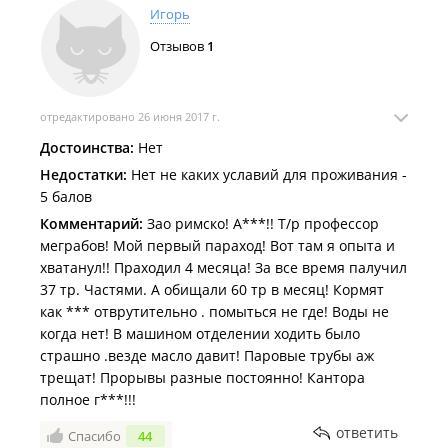
Игорь
Отзывов
1
отредактировано 26 июня 2017 г.
Достоинства:
Нет
Недостатки:
Нет не каких уславий для проживания -
5 балов
Комментарий:
Зао римско! А***!! Т/р профессор
меграбов! Мой первый параход! Вот там я опыта и
хватанул!! Праходил 4 месяца! За все время палучил
37 тр. Частями. А обищали 60 тр в месяц! Кормят
как *** отврутительно . помыться не где! Воды не
когда нет! В машином отделении ходить было
страшно .везде масло давит! Паровые трубы аж
трещат! Прорывы разные постоянно! Кантора
полное г***!!!
ответить
Спасибо
44